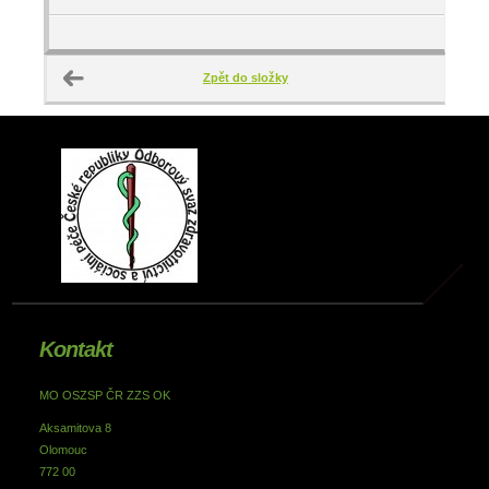
Zpět do složky
Kontakt
MO OSZSP ČR ZZS OK
Aksamitova 8
Olomouc
772 00