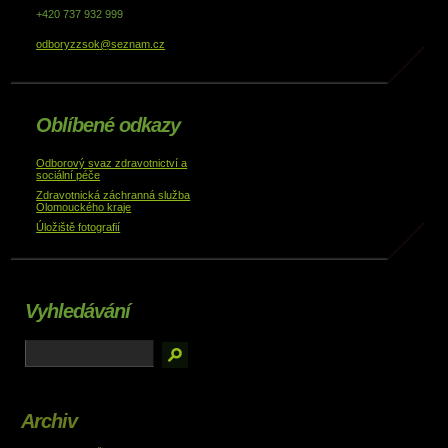
+420 737 932 999
odboryzzsok@seznam.cz
Oblíbené odkazy
Odborový svaz zdravotnictví a
sociální péče
Zdravotnická záchranná služba
Olomouckého kraje
Úložiště fotografií
Vyhledávání
Archiv