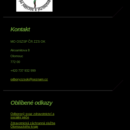
Kontakt
MO OSZSP ČR ZZS OK
Aksamitova 8
Olomouc
772 00
+420 737 932 999
odboryzzsok@seznam.cz
Oblíbené odkazy
Odborový svaz zdravotnictví a
sociální péče
Zdravotnická záchranná služba
Olomouckého kraje