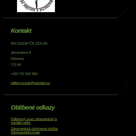
Kontakt
MO OSZSP ČR ZZS OK
Aksamitova 8
Olomouc
772 00
+420 737 932 999
odboryzzsok@seznam.cz
Oblíbené odkazy
Odborový svaz zdravotnictví a
sociální péče
Zdravotnická záchranná služba
Olomouckého kraje