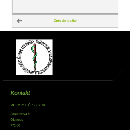
Zpět do složky
Kontakt
MO OSZSP ČR ZZS OK
Aksamitova 8
Olomouc
772 00