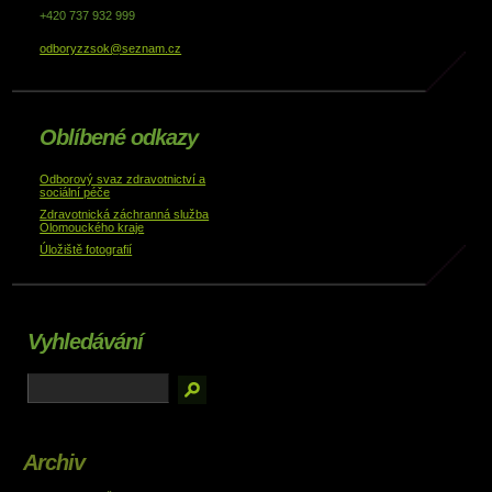
+420 737 932 999
odboryzzsok@seznam.cz
Oblíbené odkazy
Odborový svaz zdravotnictví a
sociální péče
Zdravotnická záchranná služba
Olomouckého kraje
Úložiště fotografií
Vyhledávání
Archiv