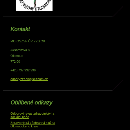
Kontakt
MO OSZSP ČR ZZS OK
Aksamitova 8
Olomouc
772 00
+420 737 932 999
odboryzzsok@seznam.cz
Oblíbené odkazy
Odborový svaz zdravotnictví a
sociální péče
Zdravotnická záchranná služba
Olomouckého kraje