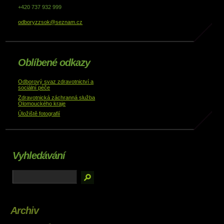
+420 737 932 999
odboryzzsok@seznam.cz
Oblíbené odkazy
Odborový svaz zdravotnictví a
sociální péče
Zdravotnická záchranná služba
Olomouckého kraje
Úložiště fotografií
Vyhledávání
Archiv