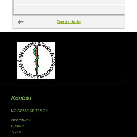
Zpět do složky
Kontakt
MO OSZSP ČR ZZS OK
Aksamitova 8
Olomouc
772 00