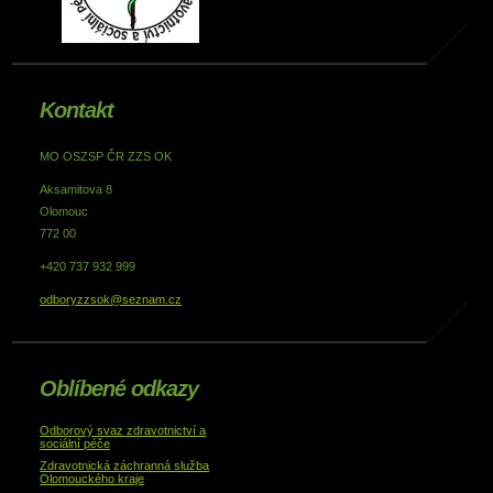
Kontakt
MO OSZSP ČR ZZS OK
Aksamitova 8
Olomouc
772 00
+420 737 932 999
odboryzzsok@seznam.cz
Oblíbené odkazy
Odborový svaz zdravotnictví a
sociální péče
Zdravotnická záchranná služba
Olomouckého kraje