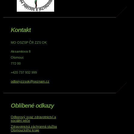
Kontakt
MO OSZSP ČR ZZS OK
Aksamitova 8
Olomouc
772 00
+420 737 932 999
odboryzzsok@seznam.cz
Oblíbené odkazy
Odborový svaz zdravotnictví a
sociální péče
Zdravotnická záchranná služba
Olomouckého kraje