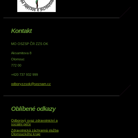
Kontakt
MO OSZSP ČR ZZS OK
Aksamitova 8
Olomouc
772 00
+420 737 932 999
odboryzzsok@seznam.cz
Oblíbené odkazy
Odborový svaz zdravotnictví a
sociální péče
Zdravotnická záchranná služba
Olomouckého kraje