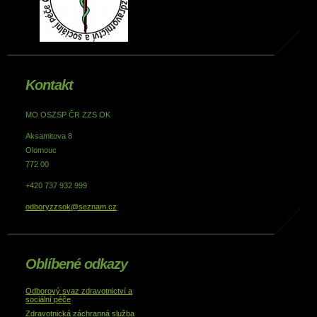
Kontakt
MO OSZSP ČR ZZS OK
Aksamitova 8
Olomouc
772 00
+420 737 932 999
odboryzzsok@seznam.cz
Oblíbené odkazy
Odborový svaz zdravotnictví a
sociální péče
Zdravotnická záchranná služba