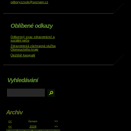
odboryzzsok@seznam.cz
Oblíbené odkazy
Odborový svaz zdravotnictví a
sociální péče
Zdravotnická záchranná služba
Olomouckého kraje
Úložiště fotografií
Vyhledávání
Archiv
<<
červen
>>
<<
2026
>>