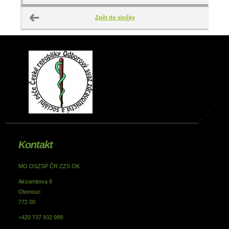
Zpět do složky
Kontakt
MO OSZSP ČR ZZS OK
Aksamitova 8
Olomouc
772 00
+420 737 932 999