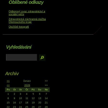
Oblíbené odkazy
Odborový svaz zdravotnictví a
sociální péče
Zdravotnická záchranná služba
Olomouckého kraje
Úložiště fotografií
Vyhledávání
Archiv
<<
červen
>>
<<
2026
>>
Po
Út
St
Čt
Pá
So
Ne
1
2
3
4
5
6
7
8
9
10
11
12
13
14
15
16
17
18
19
20
21
22
23
24
25
26
27
28