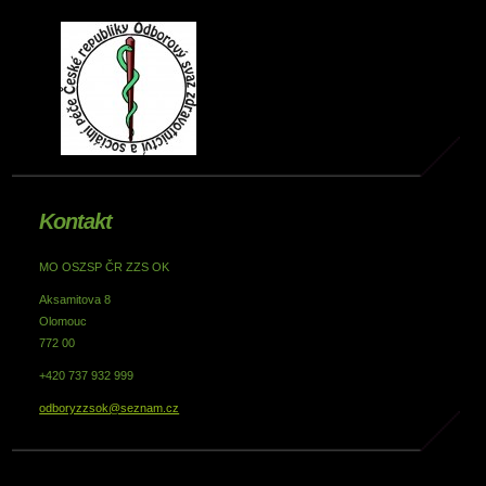
Kontakt
MO OSZSP ČR ZZS OK
Aksamitova 8
Olomouc
772 00
+420 737 932 999
odboryzzsok@seznam.cz