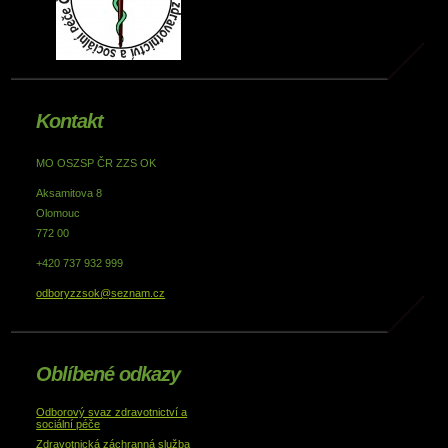
Kontakt
MO OSZSP ČR ZZS OK
Aksamitova 8
Olomouc
772 00
+420 737 932 999
odboryzzsok@seznam.cz
Oblíbené odkazy
Odborový svaz zdravotnictví a
sociální péče
Zdravotnická záchranná služba