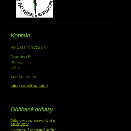
Kontakt
MO OSZSP ČR ZZS OK
Aksamitova 8
Olomouc
772 00
+420 737 932 999
odboryzzsok@seznam.cz
Oblíbené odkazy
Odborový svaz zdravotnictví a
sociální péče
Zdravotnická záchranná služba