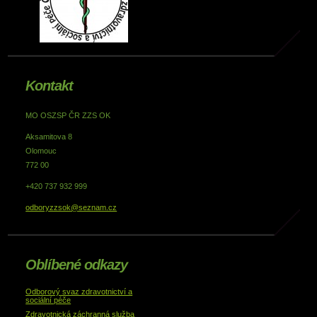
Kontakt
MO OSZSP ČR ZZS OK
Aksamitova 8
Olomouc
772 00
+420 737 932 999
odboryzzsok@seznam.cz
Oblíbené odkazy
Odborový svaz zdravotnictví a
sociální péče
Zdravotnická záchranná služba