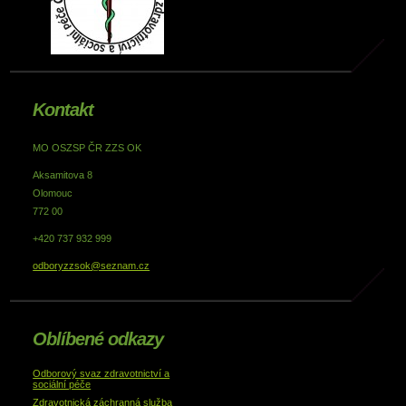
Kontakt
MO OSZSP ČR ZZS OK
Aksamitova 8
Olomouc
772 00
+420 737 932 999
odboryzzsok@seznam.cz
Oblíbené odkazy
Odborový svaz zdravotnictví a
sociální péče
Zdravotnická záchranná služba