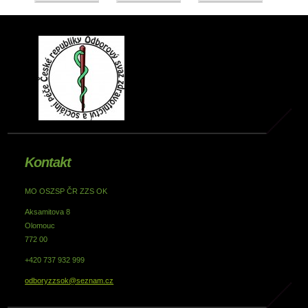
Kontakt
MO OSZSP ČR ZZS OK
Aksamitova 8
Olomouc
772 00
+420 737 932 999
odboryzzsok@seznam.cz