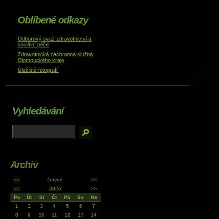
Oblíbené odkazy
Odborový svaz zdravotnictví a
sociální péče
Zdravotnická záchranná služba
Olomouckého kraje
Úložiště fotografií
Vyhledávání
Archiv
<<
červen
>>
<<
2026
>>
Po
Út
St
Čt
Pá
So
Ne
1
2
3
4
5
6
7
8
9
10
11
12
13
14