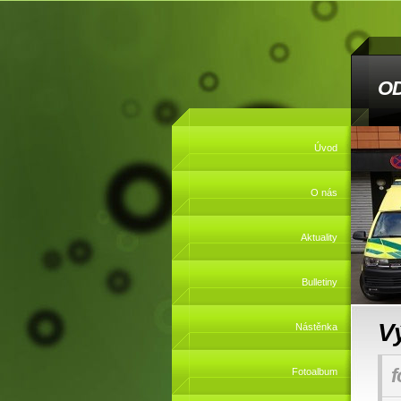
O
Úvod
O nás
Aktuality
Bulletiny
V
Nástěnka
f
Fotoalbum