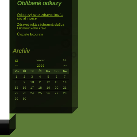
Oblíbené odkazy
Odborový svaz zdravotnictví a
sociální péče
Zdravotnická záchranná služba
Olomouckého kraje
Úložiště fotografií
Archiv
<<
červen
>>
<<
2026
>>
Po
Út
St
Čt
Pá
So
Ne
1
2
3
4
5
6
7
8
9
10
11
12
13
14
15
16
17
18
19
20
21
22
23
24
25
26
27
28
29
30