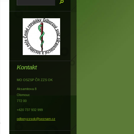
Kontakt
MO OSZSP ČR ZZS OK
Aksamitova 8
Olomouc
772 00
+420 737 932 999
odboryzzsok@seznam.cz