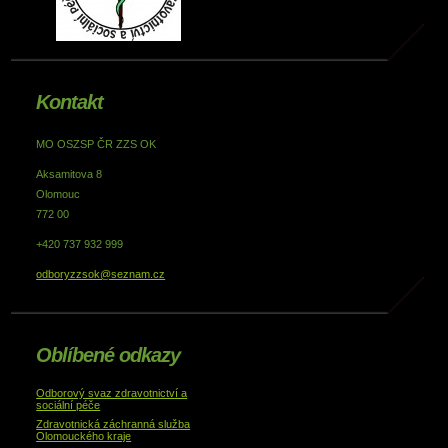
Kontakt
MO OSZSP ČR ZZS OK
Aksamitova 8
Olomouc
772 00
+420 737 932 999
odboryzzsok@seznam.cz
Oblíbené odkazy
Odborový svaz zdravotnictví a
sociální péče
Zdravotnická záchranná služba
Olomouckého kraje