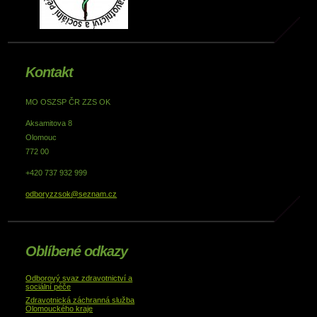
Kontakt
MO OSZSP ČR ZZS OK
Aksamitova 8
Olomouc
772 00
+420 737 932 999
odboryzzsok@seznam.cz
Oblíbené odkazy
Odborový svaz zdravotnictví a
sociální péče
Zdravotnická záchranná služba
Olomouckého kraje