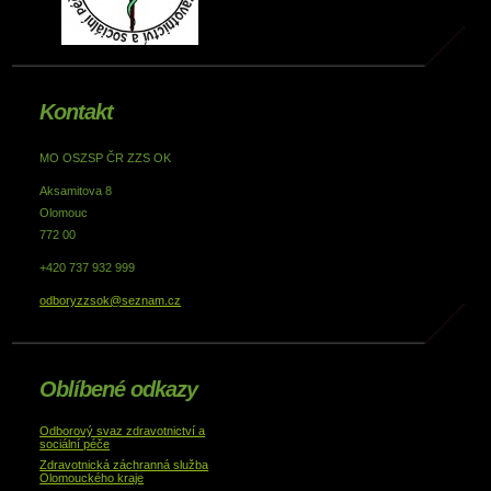
Kontakt
MO OSZSP ČR ZZS OK
Aksamitova 8
Olomouc
772 00
+420 737 932 999
odboryzzsok@seznam.cz
Oblíbené odkazy
Odborový svaz zdravotnictví a
sociální péče
Zdravotnická záchranná služba
Olomouckého kraje