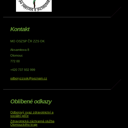
Kontakt
MO OSZSP ČR ZZS OK
Aksamitova 8
Olomouc
772 00
+420 737 932 999
odboryzzsok@seznam.cz
Oblíbené odkazy
Odborový svaz zdravotnictví a
sociální péče
Zdravotnická záchranná služba
Olomouckého kraje