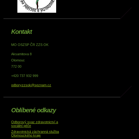
Kontakt
MO OSZSP ČR ZZS OK
Aksamitova 8
Olomouc
772 00
+420 737 932 999
odboryzzsok@seznam.cz
Oblíbené odkazy
Odborový svaz zdravotnictví a
sociální péče
Zdravotnická záchranná služba
Olomouckého kraje