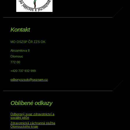
Kontakt
MO OSZSP ČR ZZS OK
Aksamitova 8
Olomouc
772 00
+420 737 932 999
odboryzzsok@seznam.cz
Oblíbené odkazy
Odborový svaz zdravotnictví a
sociální péče
Zdravotnická záchranná služba
Olomouckého kraje