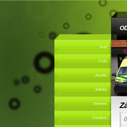
O
Úvod
O nás
Aktuality
Bulletiny
Z
Nástěnka
0
Fotoalbum