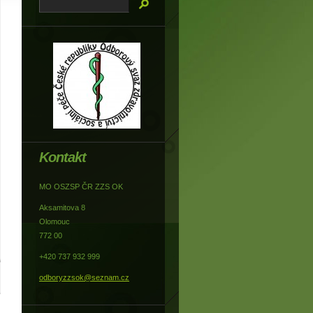
Kontakt
MO OSZSP ČR ZZS OK
Aksamitova 8
Olomouc
772 00
+420 737 932 999
odboryzzsok@seznam.cz