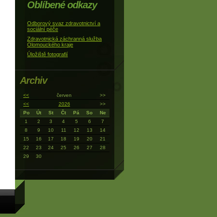
Oblíbené odkazy
Odborový svaz zdravotnictví a
sociální péče
Zdravotnická záchranná služba
Olomouckého kraje
Úložiště fotografií
Archiv
<<
červen
>>
<<
2026
>>
Po
Út
St
Čt
Pá
So
Ne
1
2
3
4
5
6
7
8
9
10
11
12
13
14
15
16
17
18
19
20
21
22
23
24
25
26
27
28
29
30