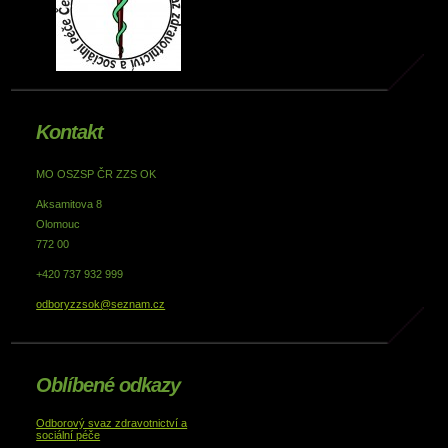
Kontakt
MO OSZSP ČR ZZS OK
Aksamitova 8
Olomouc
772 00
+420 737 932 999
odboryzzsok@seznam.cz
Oblíbené odkazy
Odborový svaz zdravotnictví a
sociální péče