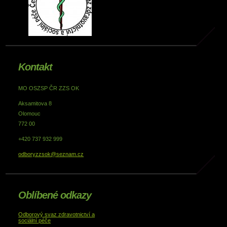
Kontakt
MO OSZSP ČR ZZS OK
Aksamitova 8
Olomouc
772 00
+420 737 932 999
odboryzzsok@seznam.cz
Oblíbené odkazy
Odborový svaz zdravotnictví a
sociální péče