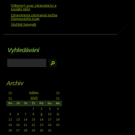
Odborový svaz zdravotnictví a
sociální péče
Zdravotnická záchranná služba
Olomouckého kraje
Úložiště fotografií
Vyhledávání
Archiv
<<
květen
>>
<<
2025
>>
Po
Út
St
Čt
Pá
So
Ne
1
2
3
4
5
6
7
8
9
10
11
12
13
14
15
16
17
18
19
20
21
22
23
24
25
26
27
28
29
30
31