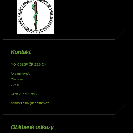
Kontakt
MO OSZSP ČR ZZS OK
Aksamitova 8
Olomouc
772 00
+420 737 932 999
odboryzzsok@seznam.cz
Oblíbené odkazy