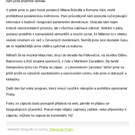
nám jízda příjemně ubíhala.
V pátek jsme si, jako hosté poslanců Milana Brázdila a Romana Váni, mohli
prohlédnout poslaneckou sněmovnu. Paní průvodkyně nám poskytla vyčerpávající
informace o budově i fungování parlamentní demokracie. Ukázala nám nejen
krásné reprezentativní prostory, ale i všechna zajímavá zákoutí. Setkání s pány
poslanci proběhlo v kamarádské atmosféře a musím uznat, že Milanovi to v obleku
slušelo mnohem víc než v červených montérkách. Neměli jsme sice dostatek času,
ale to nejdůležitější jsme viděli a spěchali za kulturou.
Někteří šli na muzikál Mata Hari, druzí do divadla Na Fidlovačce, na skvělou Elišku
Balzerovou a třetí skupina sportovců, v čele s Martinem Zavadilem, šla fandit
hokejovému týmu Lev Praha na zápas s Lokomotivem Jaroslavl. Večer jsme se
ještě prošli ve vánočně nazdobeném a nasvíceném centru, kde jsme si dali punč a
klobásku.
Další den byl volný program, který mnozí využili k nákupům a prohlídce panoramat
Prahy.
Fotky ze zájezdu budu postupně přidávat na web, jakmile mi přijdou od
fotografujících účastníků. Pokud máte nějaký zajímavý zážitek, nebo připomínky k
zájezdu, můžete ho napsat do komentáře. HZ.
Náhledy fotografií ze složky
Zájezd do Prahy