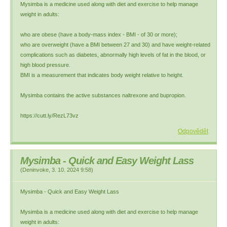
Mysimba is a medicine used along with diet and exercise to help manage
weight in adults:
who are obese (have a body-mass index - BMI - of 30 or more);
who are overweight (have a BMI between 27 and 30) and have weight-related
complications such as diabetes, abnormally high levels of fat in the blood, or
high blood pressure.
BMI is a measurement that indicates body weight relative to height.
Mysimba contains the active substances naltrexone and bupropion.
https://cutt.ly/RezL73vz
Odpovědět
Mysimba - Quick and Easy Weight Lass
(
Deninvoke
,
3. 10. 2024
9:58
)
Mysimba - Quick and Easy Weight Lass
Mysimba is a medicine used along with diet and exercise to help manage
weight in adults: