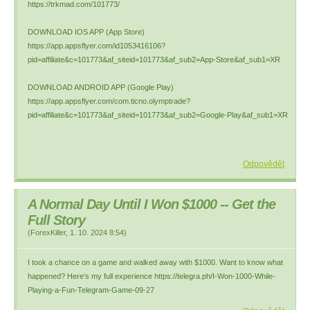
https://trkmad.com/101773/
DOWNLOAD IOS APP (App Store)
https://app.appsflyer.com/id1053416106?
pid=affiliate&c=101773&af_siteid=101773&af_sub2=App-Store&af_sub1=XR
DOWNLOAD ANDROID APP (Google Play)
https://app.appsflyer.com/com.ticno.olymptrade?
pid=affiliate&c=101773&af_siteid=101773&af_sub2=Google-Play&af_sub1=XR
Odpovědět
A Normal Day Until I Won $1000 -- Get the
Full Story
(
ForexKiller
,
1. 10. 2024
8:54
)
I took a chance on a game and walked away with $1000. Want to know what
happened? Here's my full experience https://telegra.ph/I-Won-1000-While-
Playing-a-Fun-Telegram-Game-09-27