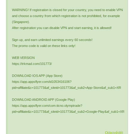
WARNING! If registration is closed for your country, you need to enable VPN
and choose a country from which registration is not prohibited, for example
(Singapore).
After registration you can disable VPN and start earning, it is allowed!
Sign up, and earn unlimited earnings every 60 seconds!
The promo code is valid on these links only!
WEB VERSION
https://trkmad.com/101773/
DOWNLOAD IOS APP (App Store)
https://app.appsflyer.com/id1053416106?
pid=affiliate&c=101773&af_siteid=101773&af_sub2=App-Store&af_sub1=XR
DOWNLOAD ANDROID APP (Google Play)
https://app.appsflyer.com/com.ticno.olymptrade?
pid=affiliate&c=101773&af_siteid=101773&af_sub2=Google-Play&af_sub1=XR
Odpovědět