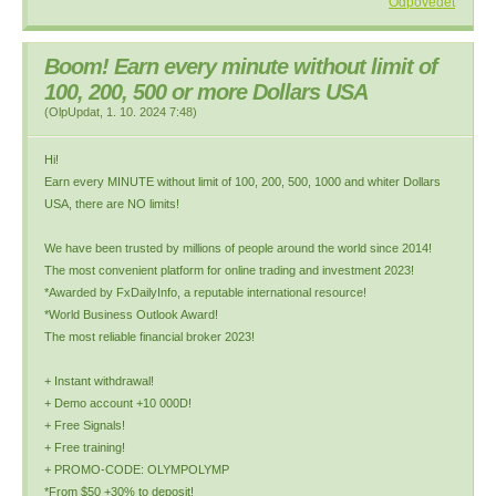
Odpovědět
Boom! Earn every minute without limit of
100, 200, 500 or more Dollars USA
(
OlpUpdat
,
1. 10. 2024
7:48
)
Hi!
Earn every MINUTE without limit of 100, 200, 500, 1000 and whiter Dollars
USA, there are NO limits!
We have been trusted by millions of people around the world since 2014!
The most convenient platform for online trading and investment 2023!
*Awarded by FxDailyInfo, a reputable international resource!
*World Business Outlook Award!
The most reliable financial broker 2023!
+ Instant withdrawal!
+ Demo account +10 000D!
+ Free Signals!
+ Free training!
+ PROMO-CODE: OLYMPOLYMP
*From $50 +30% to deposit!