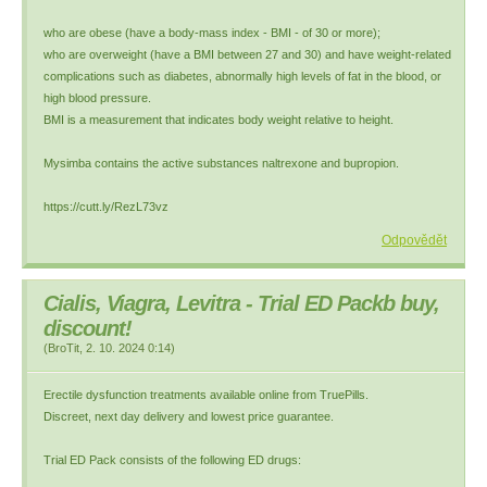
who are obese (have a body-mass index - BMI - of 30 or more);
who are overweight (have a BMI between 27 and 30) and have weight-related
complications such as diabetes, abnormally high levels of fat in the blood, or
high blood pressure.
BMI is a measurement that indicates body weight relative to height.
Mysimba contains the active substances naltrexone and bupropion.
https://cutt.ly/RezL73vz
Odpovědět
Cialis, Viagra, Levitra - Trial ED Packb buy,
discount!
(
BroTit
,
2. 10. 2024
0:14
)
Erectile dysfunction treatments available online from TruePills.
Discreet, next day delivery and lowest price guarantee.
Trial ED Pack consists of the following ED drugs: