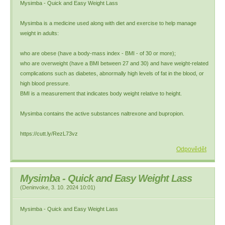
Mysimba - Quick and Easy Weight Lass
Mysimba is a medicine used along with diet and exercise to help manage
weight in adults:
who are obese (have a body-mass index - BMI - of 30 or more);
who are overweight (have a BMI between 27 and 30) and have weight-related
complications such as diabetes, abnormally high levels of fat in the blood, or
high blood pressure.
BMI is a measurement that indicates body weight relative to height.
Mysimba contains the active substances naltrexone and bupropion.
https://cutt.ly/RezL73vz
Odpovědět
Mysimba - Quick and Easy Weight Lass
(
Deninvoke
,
3. 10. 2024
10:01
)
Mysimba - Quick and Easy Weight Lass