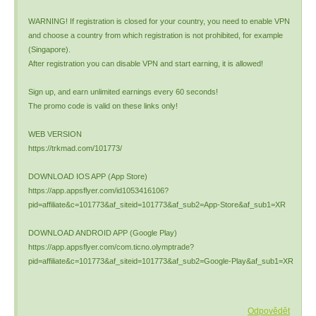
WARNING! If registration is closed for your country, you need to enable VPN
and choose a country from which registration is not prohibited, for example
(Singapore).
After registration you can disable VPN and start earning, it is allowed!
Sign up, and earn unlimited earnings every 60 seconds!
The promo code is valid on these links only!
WEB VERSION
https://trkmad.com/101773/
DOWNLOAD IOS APP (App Store)
https://app.appsflyer.com/id1053416106?
pid=affiliate&c=101773&af_siteid=101773&af_sub2=App-Store&af_sub1=XR
DOWNLOAD ANDROID APP (Google Play)
https://app.appsflyer.com/com.ticno.olymptrade?
pid=affiliate&c=101773&af_siteid=101773&af_sub2=Google-Play&af_sub1=XR
Odpovědět