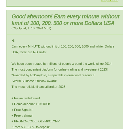
Good afternoon! Earn every minute without
limit of 100, 200, 500 or more Dollars USA
(
OlpUpdat
,
1. 10. 2024
5:37
)
Hi!
Earn every MINUTE without limit of 100, 200, 500, 1000 and whiter Dollars
USA, there are NO limits!
We have been trusted by millions of people around the world since 2014!
The most convenient platform for online trading and investment 2023!
*Awarded by FxDailyInfo, a reputable international resource!
*World Business Outlook Award!
The most reliable financial broker 2023!
+ Instant withdrawal!
+ Demo account +10 000D!
+ Free Signals!
+ Free training!
+ PROMO-CODE: OLYMPOLYMP
*From $50 +30% to deposit!