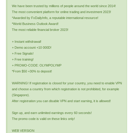
We have been trusted by millions of people around the world since 2014!
The most convenient platform for online trading and investment 2023!
*Awarded by FxDailyInfo, a reputable international resource!
*World Business Outlook Award!
The most reliable financial broker 2023!
+ Instant withdrawal!
+ Demo account +10 000D!
+ Free Signals!
+ Free training!
+ PROMO-CODE: OLYMPOLYMP
*From $50 +30% to deposit!
WARNING! If registration is closed for your country, you need to enable VPN
and choose a country from which registration is not prohibited, for example
(Singapore).
After registration you can disable VPN and start earning, it is allowed!
Sign up, and earn unlimited earnings every 60 seconds!
The promo code is valid on these links only!
WEB VERSION