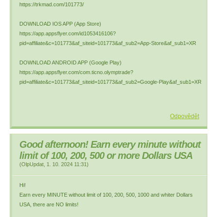
https://trkmad.com/101773/
DOWNLOAD IOS APP (App Store)
https://app.appsflyer.com/id1053416106?
pid=affiliate&c=101773&af_siteid=101773&af_sub2=App-Store&af_sub1=XR
DOWNLOAD ANDROID APP (Google Play)
https://app.appsflyer.com/com.ticno.olymptrade?
pid=affiliate&c=101773&af_siteid=101773&af_sub2=Google-Play&af_sub1=XR
Odpovědět
Good afternoon! Earn every minute without
limit of 100, 200, 500 or more Dollars USA
(
OlpUpdat
,
1. 10. 2024
11:31
)
Hi!
Earn every MINUTE without limit of 100, 200, 500, 1000 and whiter Dollars
USA, there are NO limits!