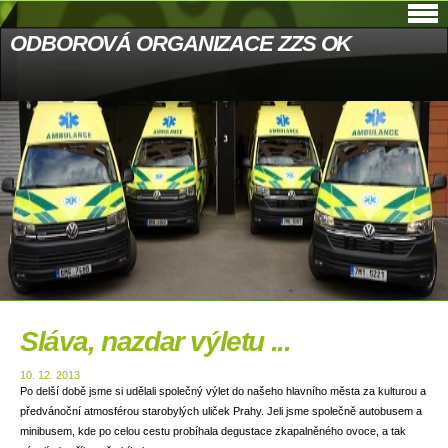
ODBOROVÁ ORGANIZACE ZZS OK
Sláva, nazdar výletu ...
10. 12. 2013
Po delší době jsme si udělali společný výlet do našeho hlavního města za kulturou a
předvánoční atmosférou starobylých uliček Prahy. Jeli jsme společně autobusem a
minibusem, kde po celou cestu probíhala degustace zkapalněného ovoce, a tak