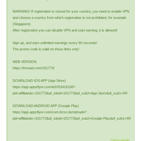
WARNING! If registration is closed for your country, you need to enable VPN
and choose a country from which registration is not prohibited, for example
(Singapore).
After registration you can disable VPN and start earning, it is allowed!
Sign up, and earn unlimited earnings every 60 seconds!
The promo code is valid on these links only!
WEB VERSION
https://trkmad.com/101773/
DOWNLOAD IOS APP (App Store)
https://app.appsflyer.com/id1053416106?
pid=affiliate&c=101773&af_siteid=101773&af_sub2=App-Store&af_sub1=XR
DOWNLOAD ANDROID APP (Google Play)
https://app.appsflyer.com/com.ticno.olymptrade?
pid=affiliate&c=101773&af_siteid=101773&af_sub2=Google-Play&af_sub1=XR
Odpovědět