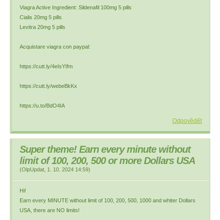
Viagra Active Ingredient: Sildenafil 100mg 5 pills
Cialis 20mg 5 pills
Levitra 20mg 5 pills
Acquistare viagra con paypal:
https://cutt.ly/4eIsYIfm
https://cutt.ly/webeBkKx
https://u.to/BdO4IA
Odpovědět
Super theme! Earn every minute without
limit of 100, 200, 500 or more Dollars USA
(
OlpUpdat
,
1. 10. 2024
14:59
)
Hi!
Earn every MINUTE without limit of 100, 200, 500, 1000 and whiter Dollars
USA, there are NO limits!