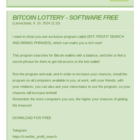
BITCOIN LOTTERY - SOFTWARE FREE
(
LamaUpdat
,
9. 10. 2024
11:10
)
I want to show you one exclusive program called (BTC PROFIT SEARCH
AND MINING PHRASES), which can make you a rich man!
This program searches for Bitcoin wallets with a balance, and tries to find a
secret phrase for them to get full access to the lost wallet!
Run the program and wait, and in order to increase your chances, install the
program on all computers available to you, at work, with your friends, with
your relatives, you can also ask your classmates to use the program, so your
chances will increase tenfold!
Remember the more computers you use, the higher your chances of getting
the treasure!
DOWNLOAD FOR FREE
Telegram:
https://t.me/btc_profit_search