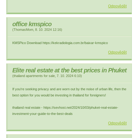
Odpovědět
office kmspico
(
ThomasMom
,
8. 10. 2024
12:16
)
KMSPico Download https://kekradiologia.com.br/baixar-kmspico
Odpovědět
Elite real estate at the best prices in Phuket
(
thailand apartments for sale
,
7. 10. 2024
6:10
)
If you're seeking privacy and are worn out by the noise of urban life, then the
best option for you would be investing in thailand for foreigners!
thailand real estate - https://sevhost.net/2024/10/03/phuket-real-estate-
investment-your-guide-to-the-best-deals
Odpovědět