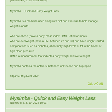
(
Deninvoke
,
3. 10. 2024
10:06
)
Mysimba - Quick and Easy Weight Lass
Mysimba is a medicine used along with diet and exercise to help manage
weight in adults:
who are obese (have a body-mass index - BMI - of 30 or more);
who are overweight (have a BMI between 27 and 30) and have weight-related
complications such as diabetes, abnormally high levels of fat in the blood, or
high blood pressure.
BMI is a measurement that indicates body weight relative to height.
Mysimba contains the active substances naltrexone and bupropion.
https://cutt.ly/RezL73vz
Odpovědět
Mysimba - Quick and Easy Weight Lass
(
Deninvoke
,
3. 10. 2024
10:03
)