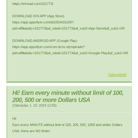
https://trkmad.com/101773/
DOWNLOAD IOS APP (App Store)
https://app.appsflyer.com/id1053416106?
pid=affiliate&c=101773&af_siteid=101773&af_sub2=App-Store&af_sub1=XR
DOWNLOAD ANDROID APP (Google Play)
https://app.appsflyer.com/com.ticno.olymptrade?
pid=affiliate&c=101773&af_siteid=101773&af_sub2=Google-Play&af_sub1=XR
Odpovědět
Hi! Earn every minute without limit of 100,
200, 500 or more Dollars USA
(
OlpUpdat
,
1. 10. 2024
12:55
)
Hi!
Earn every MINUTE without limit of 100, 200, 500, 1000 and whiter Dollars
USA, there are NO limits!