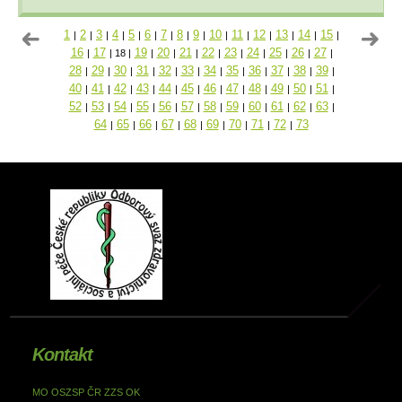
1
2
3
4
5
6
7
8
9
10
11
12
13
14
15
|
|
|
|
|
|
|
|
|
|
|
|
|
|
|
16
17
19
20
21
22
23
24
25
26
27
|
|
18
|
|
|
|
|
|
|
|
|
|
28
29
30
31
32
33
34
35
36
37
38
39
|
|
|
|
|
|
|
|
|
|
|
|
40
41
42
43
44
45
46
47
48
49
50
51
|
|
|
|
|
|
|
|
|
|
|
|
52
53
54
55
56
57
58
59
60
61
62
63
|
|
|
|
|
|
|
|
|
|
|
|
64
65
66
67
68
69
70
71
72
73
|
|
|
|
|
|
|
|
|
Kontakt
MO OSZSP ČR ZZS OK