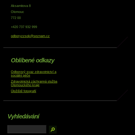
Aksamitova 8
Olomouc
772 00
+420 737 932 999
odboryzzsok@seznam.cz
Oblíbené odkazy
Odborový svaz zdravotnictví a
sociální péče
Zdravotnická záchranná služba
Olomouckého kraje
Úložiště fotografií
Vyhledávání