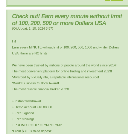
Check out! Earn every minute without limit
of 100, 200, 500 or more Dollars USA
(
OlpUpdat
,
1. 10. 2024
3:57
)
Hi!
Earn every MINUTE without limit of 100, 200, 500, 1000 and whiter Dollars
USA, there are NO limits!
We have been trusted by millions of people around the world since 2014!
The most convenient platform for online trading and investment 2023!
*Awarded by FxDailyInfo, a reputable international resource!
*World Business Outlook Award!
The most reliable financial broker 2023!
+ Instant withdrawal!
+ Demo account +10 000D!
+ Free Signals!
+ Free training!
+ PROMO-CODE: OLYMPOLYMP
*From $50 +30% to deposit!