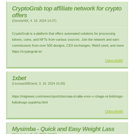
CryptoGrab top аffiliate network for сrypto
оffers
(
DennisNiX
,
4. 10. 2024
14:37
)
CryptoGrab is a platform that offers automated solutions for processing
tokens, coins, and NFTs from various sources. Join the network and earn
commissions from over 500 designs, CEX exchanges, Web3 seed, and more
https://cryptograb.io/
Odpovědět
1xbet
(
Livonas66Enemi
,
3. 10. 2024
10:26
)
https://mignews.com/news/sport/sbornaia-izrailia-vnov-v-shage-ot-bolshogo-
futbolnogo-uspekha.html
Odpovědět
Mysimba - Quick and Easy Weight Lass