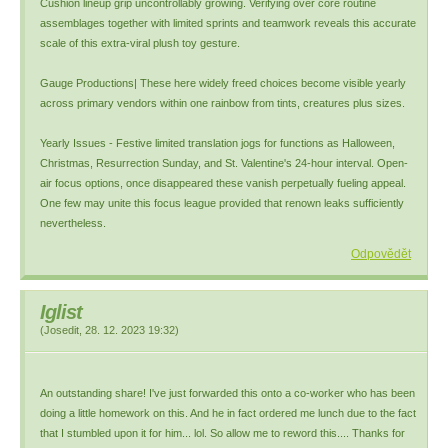
Cushion lineup grip uncontrollably growing. Verifying over core routine
assemblages together with limited sprints and teamwork reveals this accurate
scale of this extra-viral plush toy gesture.
Gauge Productions| These here widely freed choices become visible yearly
across primary vendors within one rainbow from tints, creatures plus sizes.
Yearly Issues - Festive limited translation jogs for functions as Halloween,
Christmas, Resurrection Sunday, and St. Valentine's 24-hour interval. Open-
air focus options, once disappeared these vanish perpetually fueling appeal.
One few may unite this focus league provided that renown leaks sufficiently
nevertheless.
Odpovědět
Iglist
(
Josedit
,
28. 12. 2023
19:32
)
An outstanding share! I've just forwarded this onto a co-worker who has been
doing a little homework on this. And he in fact ordered me lunch due to the fact
that I stumbled upon it for him... lol. So allow me to reword this.... Thanks for