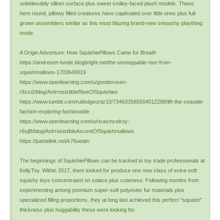
unbelievably silken surface plus sweet smiley-faced plush models. These
here round, pillowy filled creatures have captivated over little ones plus full-
grown assemblers similar as this most blazing brand-new smooshy plaything
mode.
A Origin Adventure: How SquishiePillows Came for Breath
https://andresen-lunde.blogbright.net/the-unstoppable-rise-from-
squishmallows-1703649019
https://www.openlearning.com/u/gooderosen-
r9zxi2/blog/AnIrresistibleRiseOfSquishies
https://www.tumblr.com/rutledgeortiz10/734633565504012288/lift-the-seaside-
fashion-exploring-fashionable
https://www.openlearning.com/u/rivasmcelroy-
r6sjl8/blog/AnIrresistibleAscentOfSquishmallows
https://pastelink.net/k76ueatn
The beginnings of SquishiePillows can be tracked to toy trade professionals at
KellyToy. Within 2017, them looked for produce one new class of extra-soft
squishy toys concentrated on solace plus cuteness. Following months from
experimenting among premium super-soft polyester fur materials plus
specialized filling proportions, they at long last achieved this perfect "squash"
thickness plus huggability these were looking for.