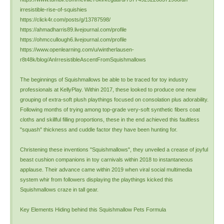
irresistible-rise-of-squishies
https://click4r.com/posts/g/13787598/
https://ahmadharris89.livejournal.com/profile
https://ohmccullough6.livejournal.com/profile
https://www.openlearning.com/u/wintherlausen-
r8t48k/blog/AnIrresistibleAscentFromSquishmallows
The beginnings of Squishmallows be able to be traced for toy industry
professionals at KellyPlay. Within 2017, these looked to produce one new
grouping of extra-soft plush playthings focused on consolation plus adorability.
Following months of trying among top-grade very-soft synthetic fibers coat
cloths and skillful filling proportions, these in the end achieved this faultless
"squash" thickness and cuddle factor they have been hunting for.
Christening these inventions "Squishmallows", they unveiled a crease of joyful
beast cushion companions in toy carnivals within 2018 to instantaneous
applause. Their advance came within 2019 when viral social multimedia
system whir from followers displaying the playthings kicked this
Squishmallows craze in tall gear.
Key Elements Hiding behind this Squishmallow Pets Formula