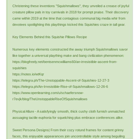
Christening these inventions "Squishmallows", they unveiled a crease of joyful
creature pillow pals in toy carnivals in 2018 for prompt praise. Their discovery
came within 2019 at the time that contagious communal big media whir from
devotees spotlighting this playthings kicked this Squishies craze in tall gear.
Key Elements Behind this Squishie Pillows Recipe
Numerous key elements constructed the away triumph Squishmallows savor
like together a universal plaything make and bang civilization phenomenon:
https://blogfreely.net/bentsenmcwilliams60/an-irresistible-ascent-from-
squishies
https://notes.io/wtKqr
https://telegra.ph/The-Unstoppable-Ascent-of-Squishies-12-27-3
https://telegra.ph/An-Irresistible-Rise-of-Squishmallows-12-26-6
https://www.openlearning.com/u/schaefersnow-
r7evjk/blog/TheUnstoppableRiseOfSquishmallows
Physical Allure - A satisfyingly smooth, thick cushy cloth furnish unmatched
assuaging tactile euphoria for squelching plus embrace conferences alike.
Sweet Persona Designs| From their cozy rotund frames for content grinny
faces, this enjoyable appearances join uncontrollable style among beguiling