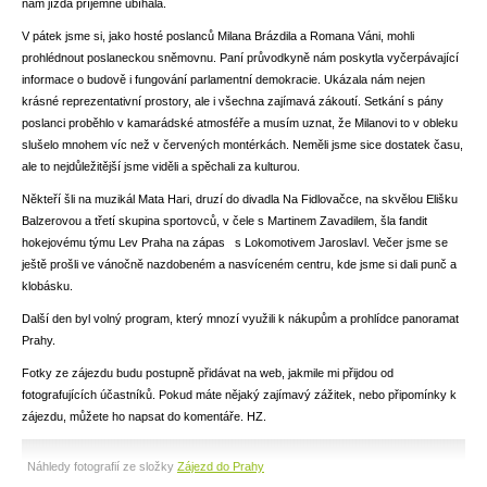
nám jízda příjemně ubíhala.
V pátek jsme si, jako hosté poslanců Milana Brázdila a Romana Váni, mohli
prohlédnout poslaneckou sněmovnu. Paní průvodkyně nám poskytla vyčerpávající
informace o budově i fungování parlamentní demokracie. Ukázala nám nejen
krásné reprezentativní prostory, ale i všechna zajímavá zákoutí. Setkání s pány
poslanci proběhlo v kamarádské atmosféře a musím uznat, že Milanovi to v obleku
slušelo mnohem víc než v červených montérkách. Neměli jsme sice dostatek času,
ale to nejdůležitější jsme viděli a spěchali za kulturou.
Někteří šli na muzikál Mata Hari, druzí do divadla Na Fidlovačce, na skvělou Elišku
Balzerovou a třetí skupina sportovců, v čele s Martinem Zavadilem, šla fandit
hokejovému týmu Lev Praha na zápas s Lokomotivem Jaroslavl. Večer jsme se
ještě prošli ve vánočně nazdobeném a nasvíceném centru, kde jsme si dali punč a
klobásku.
Další den byl volný program, který mnozí využili k nákupům a prohlídce panoramat
Prahy.
Fotky ze zájezdu budu postupně přidávat na web, jakmile mi přijdou od
fotografujících účastníků. Pokud máte nějaký zajímavý zážitek, nebo připomínky k
zájezdu, můžete ho napsat do komentáře. HZ.
Náhledy fotografií ze složky
Zájezd do Prahy