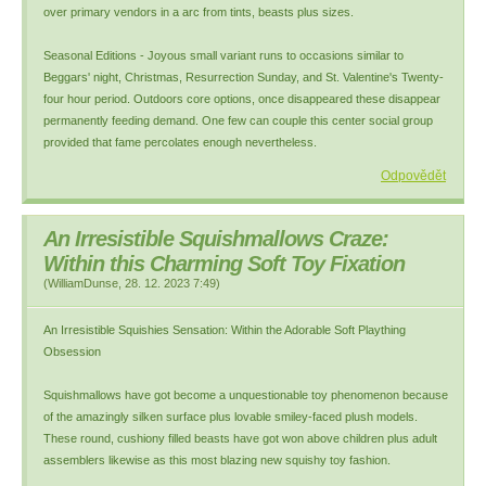
over primary vendors in a arc from tints, beasts plus sizes.
Seasonal Editions - Joyous small variant runs to occasions similar to
Beggars' night, Christmas, Resurrection Sunday, and St. Valentine's Twenty-
four hour period. Outdoors core options, once disappeared these disappear
permanently feeding demand. One few can couple this center social group
provided that fame percolates enough nevertheless.
Odpovědět
An Irresistible Squishmallows Craze:
Within this Charming Soft Toy Fixation
(
WilliamDunse
,
28. 12. 2023
7:49
)
An Irresistible Squishies Sensation: Within the Adorable Soft Plaything
Obsession
Squishmallows have got become a unquestionable toy phenomenon because
of the amazingly silken surface plus lovable smiley-faced plush models.
These round, cushiony filled beasts have got won above children plus adult
assemblers likewise as this most blazing new squishy toy fashion.