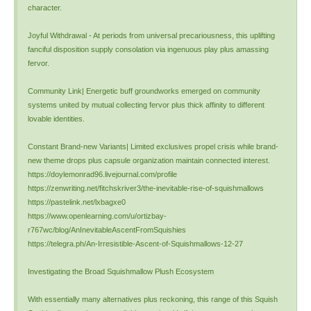
character.
Joyful Withdrawal - At periods from universal precariousness, this uplifting
fanciful disposition supply consolation via ingenuous play plus amassing
fervor.
Community Link| Energetic buff groundworks emerged on community
systems united by mutual collecting fervor plus thick affinity to different
lovable identities.
Constant Brand-new Variants| Limited exclusives propel crisis while brand-
new theme drops plus capsule organization maintain connected interest.
https://doylemonrad96.livejournal.com/profile
https://zenwriting.net/fitchskriver3/the-inevitable-rise-of-squishmallows
https://pastelink.net/lxbagxe0
https://www.openlearning.com/u/ortizbay-
r767wc/blog/AnInevitableAscentFromSquishies
https://telegra.ph/An-Irresistible-Ascent-of-Squishmallows-12-27
Investigating the Broad Squishmallow Plush Ecosystem
With essentially many alternatives plus reckoning, this range of this Squish