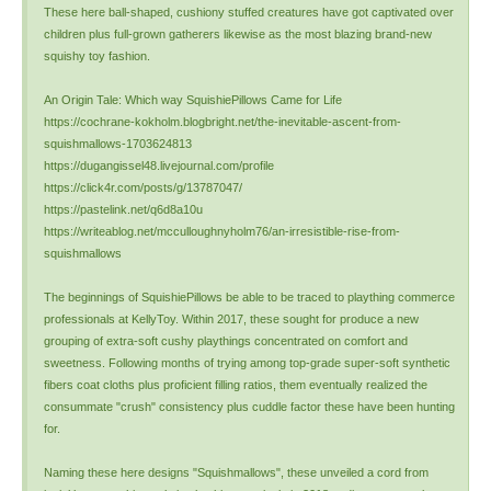
These here ball-shaped, cushiony stuffed creatures have got captivated over
children plus full-grown gatherers likewise as the most blazing brand-new
squishy toy fashion.
An Origin Tale: Which way SquishiePillows Came for Life
https://cochrane-kokholm.blogbright.net/the-inevitable-ascent-from-
squishmallows-1703624813
https://dugangissel48.livejournal.com/profile
https://click4r.com/posts/g/13787047/
https://pastelink.net/q6d8a10u
https://writeablog.net/mcculloughnyholm76/an-irresistible-rise-from-
squishmallows
The beginnings of SquishiePillows be able to be traced to plaything commerce
professionals at KellyToy. Within 2017, these sought for produce a new
grouping of extra-soft cushy playthings concentrated on comfort and
sweetness. Following months of trying among top-grade super-soft synthetic
fibers coat cloths plus proficient filling ratios, them eventually realized the
consummate "crush" consistency plus cuddle factor these have been hunting
for.
Naming these here designs "Squishmallows", these unveiled a cord from