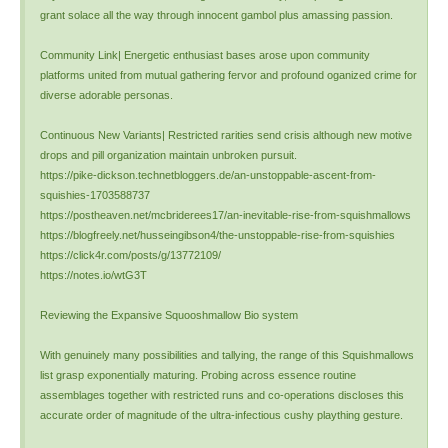
grant solace all the way through innocent gambol plus amassing passion.
Community Link| Energetic enthusiast bases arose upon community
platforms united from mutual gathering fervor and profound oganized crime for
diverse adorable personas.
Continuous New Variants| Restricted rarities send crisis although new motive
drops and pill organization maintain unbroken pursuit.
https://pike-dickson.technetbloggers.de/an-unstoppable-ascent-from-
squishies-1703588737
https://postheaven.net/mcbriderees17/an-inevitable-rise-from-squishmallows
https://blogfreely.net/husseingibson4/the-unstoppable-rise-from-squishies
https://click4r.com/posts/g/13772109/
https://notes.io/wtG3T
Reviewing the Expansive Squooshmallow Bio system
With genuinely many possibilities and tallying, the range of this Squishmallows
list grasp exponentially maturing. Probing across essence routine
assemblages together with restricted runs and co-operations discloses this
accurate order of magnitude of the ultra-infectious cushy plaything gesture.