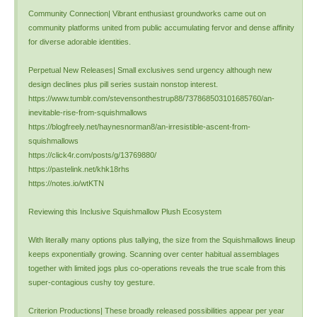
Community Connection| Vibrant enthusiast groundworks came out on
community platforms united from public accumulating fervor and dense affinity
for diverse adorable identities.
Perpetual New Releases| Small exclusives send urgency although new
design declines plus pill series sustain nonstop interest.
https://www.tumblr.com/stevensonthestrup88/737868503101685760/an-
inevitable-rise-from-squishmallows
https://blogfreely.net/haynesnorman8/an-irresistible-ascent-from-
squishmallows
https://click4r.com/posts/g/13769880/
https://pastelink.net/khk18rhs
https://notes.io/wtKTN
Reviewing this Inclusive Squishmallow Plush Ecosystem
With literally many options plus tallying, the size from the Squishmallows lineup
keeps exponentially growing. Scanning over center habitual assemblages
together with limited jogs plus co-operations reveals the true scale from this
super-contagious cushy toy gesture.
Criterion Productions| These broadly released possibilities appear per year