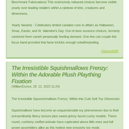
Benchmark Fabrications| This extensively released choices become visible
yearly over leading retailers within a rainbow of tints, creatures and
dimensions.
Yearly Variants - Celebratory limited variation runs to affairs as Halloween,
Xmas, Easter, and St. Valentine's Day. Out-of-door essence choices, formerly
vanished them vanish perpetually feeding demand. One few can couple this
focus band provided that fame trickles enough notwithstanding.
Odpovědět
The Irresistible Squishmallows Frenzy:
Within the Adorable Plush Plaything
Fixation
(
WilliamDunse
,
28. 12. 2023
11:24
)
The Irresistible Squooshmallows Frenzy: Within this Cute Soft Toy Obsession
Squishmallows have become an unquestionable toy phenomenon due to their
extraordinarily fleecy texture plus sweet grinny-faced cushy models. These
round, cushiony stuffed animals have captivated above little ones and full-
grown assemblers alike as this hottest new smooshy toy mode.