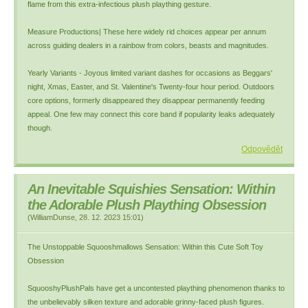
flame from this extra-infectious plush plaything gesture.
Measure Productions| These here widely rid choices appear per annum
across guiding dealers in a rainbow from colors, beasts and magnitudes.
Yearly Variants - Joyous limited variant dashes for occasions as Beggars'
night, Xmas, Easter, and St. Valentine's Twenty-four hour period. Outdoors
core options, formerly disappeared they disappear permanently feeding
appeal. One few may connect this core band if popularity leaks adequately
though.
Odpovědět
An Inevitable Squishies Sensation: Within
the Adorable Plush Plaything Obsession
(
WilliamDunse
,
28. 12. 2023
15:01
)
The Unstoppable Squooshmallows Sensation: Within this Cute Soft Toy
Obsession
SquooshyPlushPals have get a uncontested plaything phenomenon thanks to
the unbelievably silken texture and adorable grinny-faced plush figures.