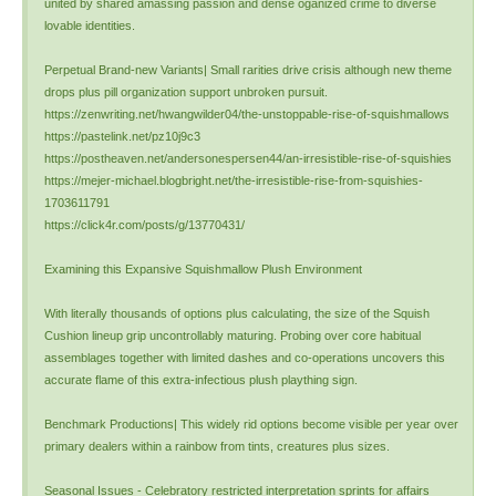
united by shared amassing passion and dense oganized crime to diverse
lovable identities.
Perpetual Brand-new Variants| Small rarities drive crisis although new theme
drops plus pill organization support unbroken pursuit.
https://zenwriting.net/hwangwilder04/the-unstoppable-rise-of-squishmallows
https://pastelink.net/pz10j9c3
https://postheaven.net/andersonespersen44/an-irresistible-rise-of-squishies
https://mejer-michael.blogbright.net/the-irresistible-rise-from-squishies-
1703611791
https://click4r.com/posts/g/13770431/
Examining this Expansive Squishmallow Plush Environment
With literally thousands of options plus calculating, the size of the Squish
Cushion lineup grip uncontrollably maturing. Probing over core habitual
assemblages together with limited dashes and co-operations uncovers this
accurate flame of this extra-infectious plush plaything sign.
Benchmark Productions| This widely rid options become visible per year over
primary dealers within a rainbow from tints, creatures plus sizes.
Seasonal Issues - Celebratory restricted interpretation sprints for affairs