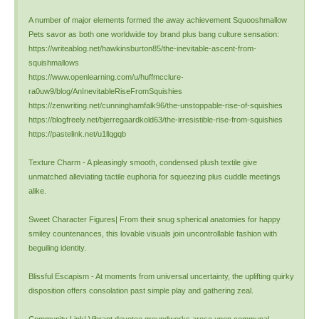
A number of major elements formed the away achievement Squooshmallow
Pets savor as both one worldwide toy brand plus bang culture sensation:
https://writeablog.net/hawkinsburton85/the-inevitable-ascent-from-
squishmallows
https://www.openlearning.com/u/huffmcclure-
ra0uw9/blog/AnInevitableRiseFromSquishies
https://zenwriting.net/cunninghamfalk96/the-unstoppable-rise-of-squishies
https://blogfreely.net/bjerregaardkold63/the-irresistible-rise-from-squishies
https://pastelink.net/u1llqgqb
Texture Charm - A pleasingly smooth, condensed plush textile give
unmatched alleviating tactile euphoria for squeezing plus cuddle meetings
alike.
Sweet Character Figures| From their snug spherical anatomies for happy
smiley countenances, this lovable visuals join uncontrollable fashion with
beguiling identity.
Blissful Escapism - At moments from universal uncertainty, the uplifting quirky
disposition offers consolation past simple play and gathering zeal.