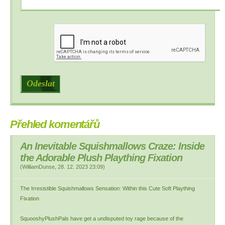
Přehled komentářů
An Inevitable Squishmallows Craze: Inside
the Adorable Plush Plaything Fixation
(
WilliamDunse
,
28. 12. 2023
23:09
)
The Irresistible Squishmallows Sensation: Within this Cute Soft Plaything
Fixation
SquooshyPlushPals have get a undisputed toy rage because of the