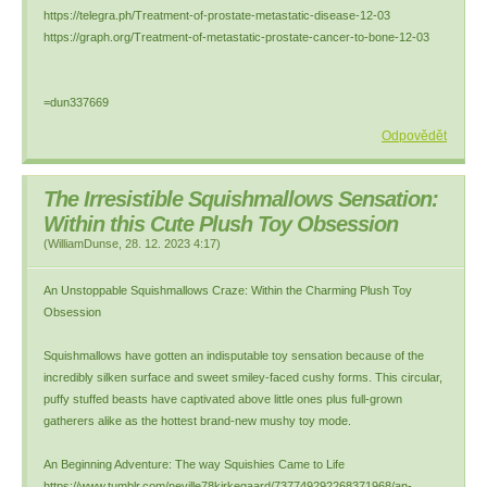
https://telegra.ph/Treatment-of-prostate-metastatic-disease-12-03
https://graph.org/Treatment-of-metastatic-prostate-cancer-to-bone-12-03
=dun337669
Odpovědět
The Irresistible Squishmallows Sensation:
Within this Cute Plush Toy Obsession
(
WilliamDunse
,
28. 12. 2023
4:17
)
An Unstoppable Squishmallows Craze: Within the Charming Plush Toy
Obsession
Squishmallows have gotten an indisputable toy sensation because of the
incredibly silken surface and sweet smiley-faced cushy forms. This circular,
puffy stuffed beasts have captivated above little ones plus full-grown
gatherers alike as the hottest brand-new mushy toy mode.
An Beginning Adventure: The way Squishies Came to Life
https://www.tumblr.com/neville78kirkegaard/737749292268371968/an-