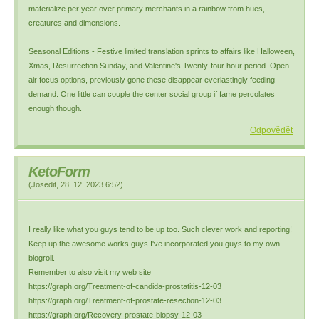
materialize per year over primary merchants in a rainbow from hues,
creatures and dimensions.
Seasonal Editions - Festive limited translation sprints to affairs like Halloween,
Xmas, Resurrection Sunday, and Valentine's Twenty-four hour period. Open-
air focus options, previously gone these disappear everlastingly feeding
demand. One little can couple the center social group if fame percolates
enough though.
Odpovědět
KetoForm
(
Josedit
,
28. 12. 2023
6:52
)
I really like what you guys tend to be up too. Such clever work and reporting!
Keep up the awesome works guys I've incorporated you guys to my own
blogroll.
Remember to also visit my web site
https://graph.org/Treatment-of-candida-prostatitis-12-03
https://graph.org/Treatment-of-prostate-resection-12-03
https://graph.org/Recovery-prostate-biopsy-12-03