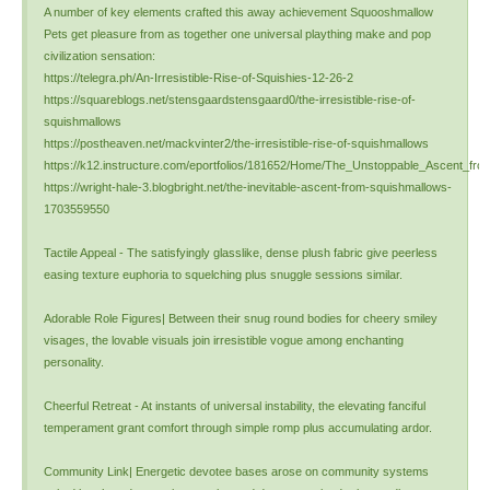
A number of key elements crafted this away achievement Squooshmallow
Pets get pleasure from as together one universal plaything make and pop
civilization sensation:
https://telegra.ph/An-Irresistible-Rise-of-Squishies-12-26-2
https://squareblogs.net/stensgaardstensgaard0/the-irresistible-rise-of-
squishmallows
https://postheaven.net/mackvinter2/the-irresistible-rise-of-squishmallows
https://k12.instructure.com/eportfolios/181652/Home/The_Unstoppable_Ascent_fr
https://wright-hale-3.blogbright.net/the-inevitable-ascent-from-squishmallows-
1703559550
Tactile Appeal - The satisfyingly glasslike, dense plush fabric give peerless
easing texture euphoria to squelching plus snuggle sessions similar.
Adorable Role Figures| Between their snug round bodies for cheery smiley
visages, the lovable visuals join irresistible vogue among enchanting
personality.
Cheerful Retreat - At instants of universal instability, the elevating fanciful
temperament grant comfort through simple romp plus accumulating ardor.
Community Link| Energetic devotee bases arose on community systems