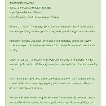
https://notes.io/wtXSp
https://anotepad.com/notes/4egnt6f9
https://pastelink.net/2ebfpjwx
https://haugejoyner08.livejournal.com/profile
Sensory Charm - The gratifyingly smooth, condensed cushy fabric supply
peerless pacifying tactile euphoria to squeezing and snuggle sessions alike.
Adorable Persona Designs| From their snug spherical bodies for happy
smiley visages, this lovable aesthetics link irresistible vogue with enchanting
identity.
Cheerful Retreat - In instants of universal uncertainty, the uplifting fanciful
nature supply comfort all the way through unaffected sport plus accumulating
zeal.
Community Link| Energetic aficionado bases arose on communal platforms
connected from common aggregating enthusiasm and profound affinity to
diverse adorable characters.
Perpetual Brand-new Issues| Small rarities force necessity although brand-
new motive declines plus capsule organization support connected pursuit.