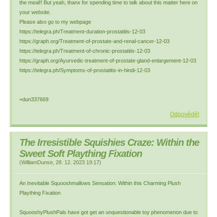
the meal!! But yeah, thanx for spending time to talk about this matter here on
your website.
Please also go to my webpage
https://telegra.ph/Treatment-duration-prostatitis-12-03
https://graph.org/Treatment-of-prostate-and-renal-cancer-12-03
https://telegra.ph/Treatment-of-chronic-prostatitis-12-03
https://graph.org/Ayurvedic-treatment-of-prostate-gland-enlargement-12-03
https://telegra.ph/Symptoms-of-prostatitis-in-hindi-12-03
=dun337669
Odpovědět
The Irresistible Squishies Craze: Within the
Sweet Soft Plaything Fixation
(
WilliamDunse
,
28. 12. 2023
19:17
)
An Inevitable Squooshmallows Sensation: Within this Charming Plush
Plaything Fixation
SquooshyPlushPals have got get an unquestionable toy phenomenon due to