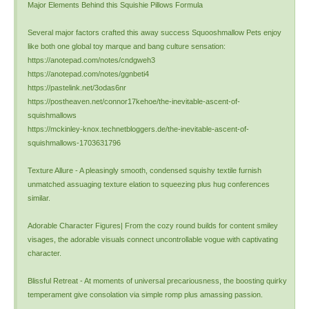
Major Elements Behind this Squishie Pillows Formula
Several major factors crafted this away success Squooshmallow Pets enjoy
like both one global toy marque and bang culture sensation:
https://anotepad.com/notes/cndgweh3
https://anotepad.com/notes/ggnbeti4
https://pastelink.net/3odas6nr
https://postheaven.net/connor17kehoe/the-inevitable-ascent-of-
squishmallows
https://mckinley-knox.technetbloggers.de/the-inevitable-ascent-of-
squishmallows-1703631796
Texture Allure - A pleasingly smooth, condensed squishy textile furnish
unmatched assuaging texture elation to squeezing plus hug conferences
similar.
Adorable Character Figures| From the cozy round builds for content smiley
visages, the adorable visuals connect uncontrollable vogue with captivating
character.
Blissful Retreat - At moments of universal precariousness, the boosting quirky
temperament give consolation via simple romp plus amassing passion.