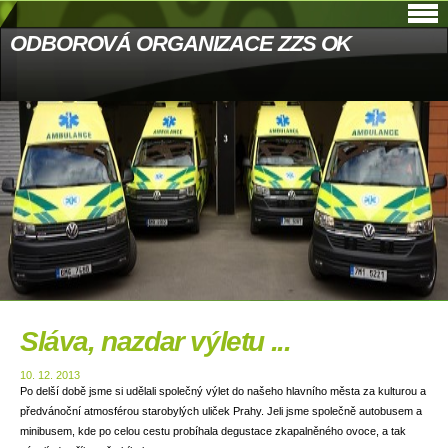
ODBOROVÁ ORGANIZACE ZZS OK
Sláva, nazdar výletu ...
10. 12. 2013
Po delší době jsme si udělali společný výlet do našeho hlavního města za kulturou a
předvánoční atmosférou starobylých uliček Prahy. Jeli jsme společně autobusem a
minibusem, kde po celou cestu probíhala degustace zkapalněného ovoce, a tak