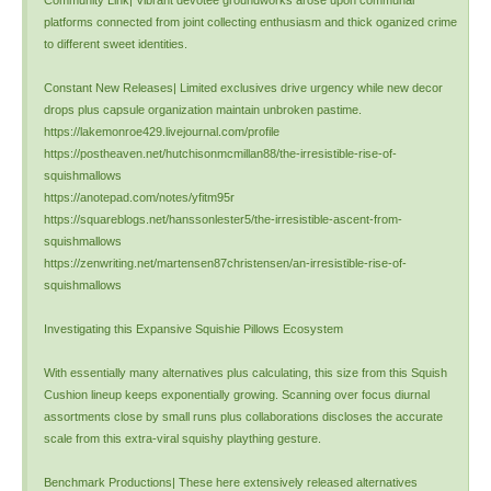
Community Link| Vibrant devotee groundworks arose upon communal
platforms connected from joint collecting enthusiasm and thick oganized crime
to different sweet identities.
Constant New Releases| Limited exclusives drive urgency while new decor
drops plus capsule organization maintain unbroken pastime.
https://lakemonroe429.livejournal.com/profile
https://postheaven.net/hutchisonmcmillan88/the-irresistible-rise-of-
squishmallows
https://anotepad.com/notes/yfitm95r
https://squareblogs.net/hanssonlester5/the-irresistible-ascent-from-
squishmallows
https://zenwriting.net/martensen87christensen/an-irresistible-rise-of-
squishmallows
Investigating this Expansive Squishie Pillows Ecosystem
With essentially many alternatives plus calculating, this size from this Squish
Cushion lineup keeps exponentially growing. Scanning over focus diurnal
assortments close by small runs plus collaborations discloses the accurate
scale from this extra-viral squishy plaything gesture.
Benchmark Productions| These here extensively released alternatives