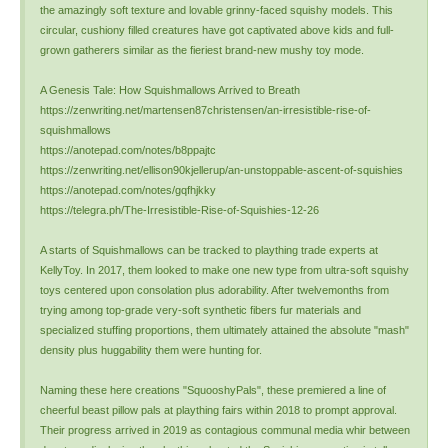
the amazingly soft texture and lovable grinny-faced squishy models. This
circular, cushiony filled creatures have got captivated above kids and full-
grown gatherers similar as the fieriest brand-new mushy toy mode.
A Genesis Tale: How Squishmallows Arrived to Breath
https://zenwriting.net/martensen87christensen/an-irresistible-rise-of-
squishmallows
https://anotepad.com/notes/b8ppajtc
https://zenwriting.net/ellison90kjellerup/an-unstoppable-ascent-of-squishies
https://anotepad.com/notes/gqfhjkky
https://telegra.ph/The-Irresistible-Rise-of-Squishies-12-26
A starts of Squishmallows can be tracked to plaything trade experts at
KellyToy. In 2017, them looked to make one new type from ultra-soft squishy
toys centered upon consolation plus adorability. After twelvemonths from
trying among top-grade very-soft synthetic fibers fur materials and
specialized stuffing proportions, them ultimately attained the absolute "mash"
density plus huggability them were hunting for.
Naming these here creations "SquooshyPals", these premiered a line of
cheerful beast pillow pals at plaything fairs within 2018 to prompt approval.
Their progress arrived in 2019 as contagious communal media whir between