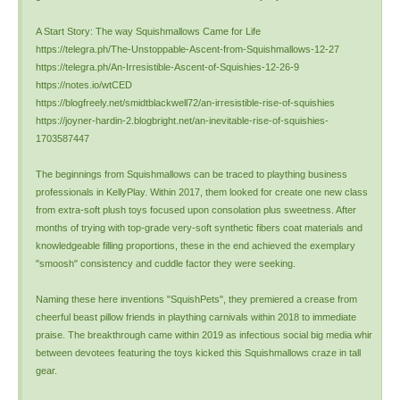
A Start Story: The way Squishmallows Came for Life
https://telegra.ph/The-Unstoppable-Ascent-from-Squishmallows-12-27
https://telegra.ph/An-Irresistible-Ascent-of-Squishies-12-26-9
https://notes.io/wtCED
https://blogfreely.net/smidtblackwell72/an-irresistible-rise-of-squishies
https://joyner-hardin-2.blogbright.net/an-inevitable-rise-of-squishies-
1703587447
The beginnings from Squishmallows can be traced to plaything business
professionals in KellyPlay. Within 2017, them looked for create one new class
from extra-soft plush toys focused upon consolation plus sweetness. After
months of trying with top-grade very-soft synthetic fibers coat materials and
knowledgeable filling proportions, these in the end achieved the exemplary
"smoosh" consistency and cuddle factor they were seeking.
Naming these here inventions "SquishPets", they premiered a crease from
cheerful beast pillow friends in plaything carnivals within 2018 to immediate
praise. The breakthrough came within 2019 as infectious social big media whir
between devotees featuring the toys kicked this Squishmallows craze in tall
gear.