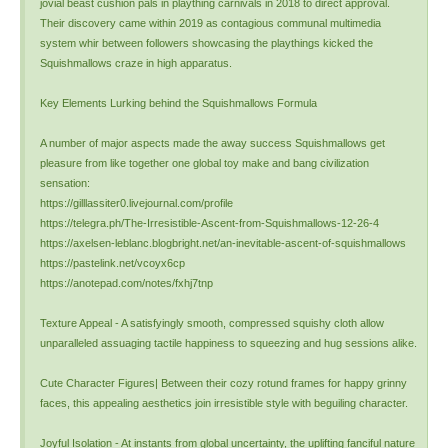
jovial beast cushion pals in plaything carnivals in 2018 to direct approval.
Their discovery came within 2019 as contagious communal multimedia
system whir between followers showcasing the playthings kicked the
Squishmallows craze in high apparatus.
Key Elements Lurking behind the Squishmallows Formula
A number of major aspects made the away success Squishmallows get
pleasure from like together one global toy make and bang civilization
sensation:
https://gilllassiter0.livejournal.com/profile
https://telegra.ph/The-Irresistible-Ascent-from-Squishmallows-12-26-4
https://axelsen-leblanc.blogbright.net/an-inevitable-ascent-of-squishmallows
https://pastelink.net/vcoyx6cp
https://anotepad.com/notes/fxhj7tnp
Texture Appeal - A satisfyingly smooth, compressed squishy cloth allow
unparalleled assuaging tactile happiness to squeezing and hug sessions alike.
Cute Character Figures| Between their cozy rotund frames for happy grinny
faces, this appealing aesthetics join irresistible style with beguiling character.
Joyful Isolation - At instants from global uncertainty, the uplifting fanciful nature