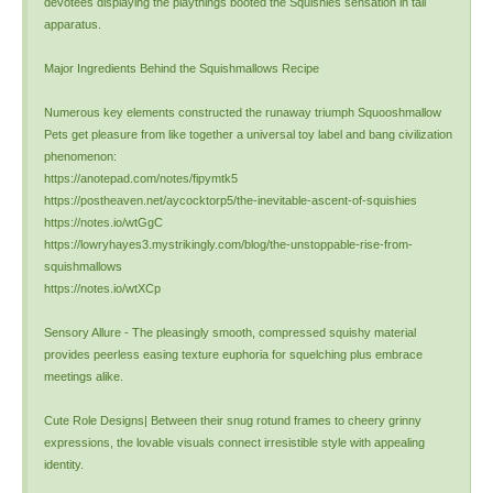
devotees displaying the playthings booted the Squishies sensation in tall
apparatus.
Major Ingredients Behind the Squishmallows Recipe
Numerous key elements constructed the runaway triumph Squooshmallow
Pets get pleasure from like together a universal toy label and bang civilization
phenomenon:
https://anotepad.com/notes/fipymtk5
https://postheaven.net/aycocktorp5/the-inevitable-ascent-of-squishies
https://notes.io/wtGgC
https://lowryhayes3.mystrikingly.com/blog/the-unstoppable-rise-from-
squishmallows
https://notes.io/wtXCp
Sensory Allure - The pleasingly smooth, compressed squishy material
provides peerless easing texture euphoria for squelching plus embrace
meetings alike.
Cute Role Designs| Between their snug rotund frames to cheery grinny
expressions, the lovable visuals connect irresistible style with appealing
identity.