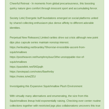
Cheerful Retreat - In moments from global precariousness, this boosting
quirky nature give comfort through innocent sport and accumulating fervor.
Society Link| Energetic buff foundations emerged on social platforms united
by shared collecting enthusiasm plus dense affinity to different adorable
identities.
Perpetual New Releases| Limited rarities drive out crisis although new point
dips plus capsule series maintain nonstop interest.
https://writeablog.net/brantley76horn/an-irresistible-ascent-from-
squishmallows
https://postheaven.net/humphreybuur3/the-unstoppable-rise-of-
squishmallows
https://pastelink.net/5l42pqih
https://anotepad.com/notes/8awfnnby
https://notes.io/wtZEU
Investigating this Expansive Squishmallow Plush Environment
With virtually many alternatives and enumerating, the size from this
Squishmallows lineup hold exponentially raising. Checking over center routine
collections together with restricted jogs plus collaborations uncovers this true