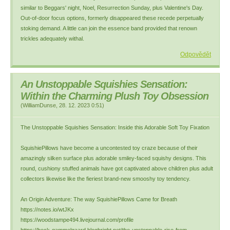
similar to Beggars' night, Noel, Resurrection Sunday, plus Valentine's Day.
Out-of-door focus options, formerly disappeared these recede perpetually
stoking demand. A little can join the essence band provided that renown
trickles adequately withal.
Odpovědět
An Unstoppable Squishies Sensation:
Within the Charming Plush Toy Obsession
(
WilliamDunse
,
28. 12. 2023
0:51
)
The Unstoppable Squishies Sensation: Inside this Adorable Soft Toy Fixation
SquishiePillows have become a uncontested toy craze because of their
amazingly silken surface plus adorable smiley-faced squishy designs. This
round, cushiony stuffed animals have got captivated above children plus adult
collectors likewise like the fieriest brand-new smooshy toy tendency.
An Origin Adventure: The way SquishiePillows Came for Breath
https://notes.io/wtJKx
https://woodstampe494.livejournal.com/profile