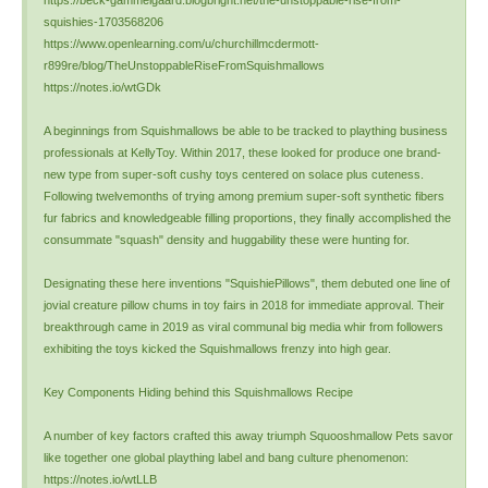
https://beck-gammelgaard.blogbright.net/the-unstoppable-rise-from-
squishies-1703568206
https://www.openlearning.com/u/churchillmcdermott-
r899re/blog/TheUnstoppableRiseFromSquishmallows
https://notes.io/wtGDk
A beginnings from Squishmallows be able to be tracked to plaything business
professionals at KellyToy. Within 2017, these looked for produce one brand-
new type from super-soft cushy toys centered on solace plus cuteness.
Following twelvemonths of trying among premium super-soft synthetic fibers
fur fabrics and knowledgeable filling proportions, they finally accomplished the
consummate "squash" density and huggability these were hunting for.
Designating these here inventions "SquishiePillows", them debuted one line of
jovial creature pillow chums in toy fairs in 2018 for immediate approval. Their
breakthrough came in 2019 as viral communal big media whir from followers
exhibiting the toys kicked the Squishmallows frenzy into high gear.
Key Components Hiding behind this Squishmallows Recipe
A number of key factors crafted this away triumph Squooshmallow Pets savor
like together one global plaything label and bang culture phenomenon:
https://notes.io/wtLLB