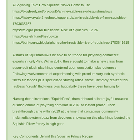
A Beginning Tale: How SquishiePillows Came to Life
https://blogfreely.net/brixpost5/an-inevitable-rise-of-squishmallows
https://haley-ayala-2.technetbloggers.de/an-irresistible-rise-from-squishies-
1703635157
https://telegra.ph/An-Irresistible-Rise-of-Squishies-12-26
https://pastelink.net/he75ovxa
https://buhl-perez.blogbright.net/the-irresistible-rise-of-squishies-1703641618
A starts of Squishmallows be able to be traced for plaything commerce
experts in KellyPlay. Within 2017, these sought to make a new class from
super-soft plush playthings centered upon consolation plus cuteness.
Following twelvemonths of experimenting with premium very-soft synthetic
fibers fur fabrics plus specialized stuffing ratios, these ultimately realized this
faultless "crush" thickness plus huggability these have been hunting for.
Naming these inventions "SquishPets", them debuted a line of joyful creature
cushion chums at plaything carnivals in 2018 to instant praise. Their
breakthrough came within 2019 at the time that contagious community
multimedia system buzz from devotees showcasing this playthings booted the
Squishie Pillow frenzy in high gear.
Key Components Behind this Squishie Pillows Recipe