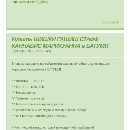
https://t.me/Link420_Shop
Odpovědět
Купить ШИШКИ ГАШИШ СТАФФ
КАННАБИС МАРИХУАННА в БАТУМИ
(
BlpUpdat
,
20. 8. 2025
3:43
)
В нашем магазине вы найдете товары высочайшего качества для
хорошего настроения в БАТУМИ!
*-* ШИШКИ – 31% ТГК
*-* ГАШИШ – 60% ТГК
*-* Низкие цены.
*-* Тайники и магниты.
*-* Моментальная выдача адресов.
*-* Безопасные и безлюдные места в черте города.
*-* №1 Магазин Автопродаж в Батуми.
У нас лучший товар, который вы когда-либо пробовали!