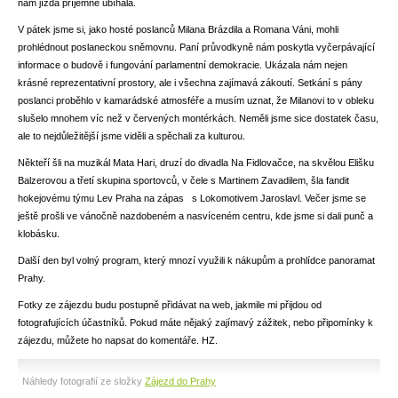
nám jízda příjemně ubíhala.
V pátek jsme si, jako hosté poslanců Milana Brázdila a Romana Váni, mohli
prohlédnout poslaneckou sněmovnu. Paní průvodkyně nám poskytla vyčerpávající
informace o budově i fungování parlamentní demokracie. Ukázala nám nejen
krásné reprezentativní prostory, ale i všechna zajímavá zákoutí. Setkání s pány
poslanci proběhlo v kamarádské atmosféře a musím uznat, že Milanovi to v obleku
slušelo mnohem víc než v červených montérkách. Neměli jsme sice dostatek času,
ale to nejdůležitější jsme viděli a spěchali za kulturou.
Někteří šli na muzikál Mata Hari, druzí do divadla Na Fidlovačce, na skvělou Elišku
Balzerovou a třetí skupina sportovců, v čele s Martinem Zavadilem, šla fandit
hokejovému týmu Lev Praha na zápas s Lokomotivem Jaroslavl. Večer jsme se
ještě prošli ve vánočně nazdobeném a nasvíceném centru, kde jsme si dali punč a
klobásku.
Další den byl volný program, který mnozí využili k nákupům a prohlídce panoramat
Prahy.
Fotky ze zájezdu budu postupně přidávat na web, jakmile mi přijdou od
fotografujících účastníků. Pokud máte nějaký zajímavý zážitek, nebo připomínky k
zájezdu, můžete ho napsat do komentáře. HZ.
Náhledy fotografií ze složky
Zájezd do Prahy