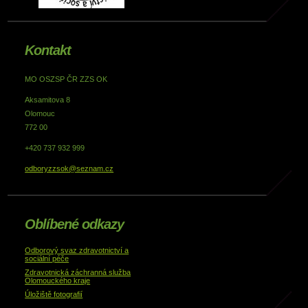
Kontakt
MO OSZSP ČR ZZS OK
Aksamitova 8
Olomouc
772 00
+420 737 932 999
odboryzzsok@seznam.cz
Oblíbené odkazy
Odborový svaz zdravotnictví a
sociální péče
Zdravotnická záchranná služba
Olomouckého kraje
Úložiště fotografií