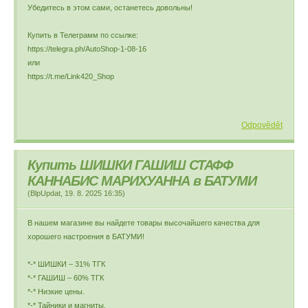
Убедитесь в этом сами, останетесь довольны!
Купить в Телеграмм по ссылке:
https://telegra.ph/AutoShop-1-08-16
или
https://t.me/Link420_Shop
Odpovědět
Купить ШИШКИ ГАШИШ СТАФФ
КАННАБИС МАРИХУАННА в БАТУМИ
(
BlpUpdat
,
19. 8. 2025
16:35
)
В нашем магазине вы найдете товары высочайшего качества для
хорошего настроения в БАТУМИ!
*-* ШИШКИ – 31% ТГК
*-* ГАШИШ – 60% ТГК
*-* Низкие цены.
*-* Тайники и магниты.