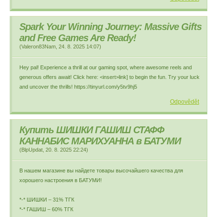
Spark Your Winning Journey: Massive Gifts
and Free Games Are Ready!
(
Valeron83Nam
,
24. 8. 2025
14:07
)
Hey pal! Experience a thrill at our gaming spot, where awesome reels and
generous offers await! Click here: <insert>link] to begin the fun. Try your luck
and uncover the thrills! https://tinyurl.com/y5tv9hj5
Odpovědět
Купить ШИШКИ ГАШИШ СТАФФ
КАННАБИС МАРИХУАННА в БАТУМИ
(
BlpUpdat
,
20. 8. 2025
22:24
)
В нашем магазине вы найдете товары высочайшего качества для
хорошего настроения в БАТУМИ!
*-* ШИШКИ – 31% ТГК
*-* ГАШИШ – 60% ТГК