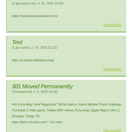
(
1-gocasino.com
,
4. 10. 2025
14:32
)
https://nyedanskecasinoer.com/
Odpovědět
Test
(
1 go casino
,
2. 10. 2025
21:21
)
https://casinosonlineperu.org/
Odpovědět
301 Moved Permanently
(
Thomasecoft
,
2. 9. 2025
14:22
)
Hot & trending: Viral 'Magumba' TikTok dance, Kamo Mphela 'Partii' challenge,
'Schedule 1' indie game, 'Hakla SRK' meme, Echo Auto, Apple Watch Ultra 2,
Stranger Things S5
https://test.rusosky.com/ - Go now!..
Odpovědět