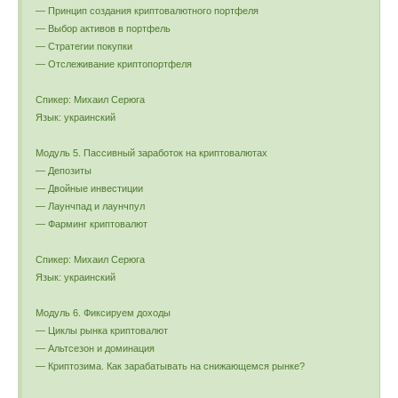
— Принцип создания криптовалютного портфеля
— Выбор активов в портфель
— Стратегии покупки
— Отслеживание криптопортфеля
Спикер: Михаил Серюга
Язык: украинский
Модуль 5. Пассивный заработок на криптовалютах
— Депозиты
— Двойные инвестиции
— Лаунчпад и лаунчпул
— Фарминг криптовалют
Спикер: Михаил Серюга
Язык: украинский
Модуль 6. Фиксируем доходы
— Циклы рынка криптовалют
— Альтсезон и доминация
— Криптозима. Как зарабатывать на снижающемся рынке?