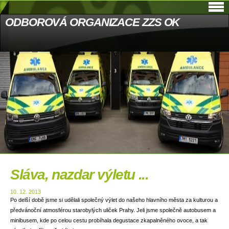
ODBOROVÁ ORGANIZACE ZZS OK
Sláva, nazdar výletu ...
10. 12. 2013
Po delší době jsme si udělali společný výlet do našeho hlavního města za kulturou a
předvánoční atmosférou starobylých uliček Prahy. Jeli jsme společně autobusem a
minibusem, kde po celou cestu probíhala degustace zkapalněného ovoce, a tak