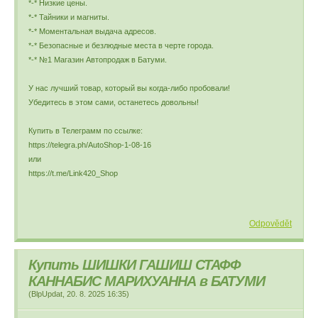
*-* Низкие цены.
*-* Тайники и магниты.
*-* Моментальная выдача адресов.
*-* Безопасные и безлюдные места в черте города.
*-* №1 Магазин Автопродаж в Батуми.
У нас лучший товар, который вы когда-либо пробовали!
Убедитесь в этом сами, останетесь довольны!
Купить в Телеграмм по ссылке:
https://telegra.ph/AutoShop-1-08-16
или
https://t.me/Link420_Shop
Odpovědět
Купить ШИШКИ ГАШИШ СТАФФ
КАННАБИС МАРИХУАННА в БАТУМИ
(
BlpUpdat
,
20. 8. 2025
16:35
)