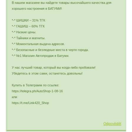
В нашем магазине вы найдете товары высочайшего качества для
хорошего настроения в БАТУМИ!
*-* ШИШКИ – 31% ТГК
*-* ГАШИШ – 60% ТГК
*-* Низкие цены.
*-* Тайники и магниты.
*-* Моментальная выдача адресов.
*-* Безопасные и безлюдные места в черте города.
*-* №1 Магазин Автопродаж в Батуми.
У нас лучший товар, который вы когда-либо пробовали!
Убедитесь в этом сами, останетесь довольны!
Купить в Телеграмм по ссылке:
https://telegra.ph/AutoShop-1-08-16
или
https://t.me/Link420_Shop
Odpovědět