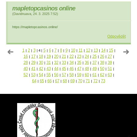
mapletopcasinos online
(
Davidnuava
,
24. 3. 2025
7:52
)
https://mapletopcasinos.online/
Odpovědět
1
2
3
5
6
7
8
9
10
11
12
13
14
15
|
|
|
4
|
|
|
|
|
|
|
|
|
|
|
|
16
17
18
19
20
21
22
23
24
25
26
27
|
|
|
|
|
|
|
|
|
|
|
|
28
29
30
31
32
33
34
35
36
37
38
39
|
|
|
|
|
|
|
|
|
|
|
|
40
41
42
43
44
45
46
47
48
49
50
51
|
|
|
|
|
|
|
|
|
|
|
|
52
53
54
55
56
57
58
59
60
61
62
63
|
|
|
|
|
|
|
|
|
|
|
|
64
65
66
67
68
69
70
71
72
73
|
|
|
|
|
|
|
|
|