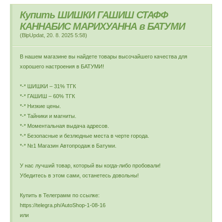
Купить ШИШКИ ГАШИШ СТАФФ
КАННАБИС МАРИХУАННА в БАТУМИ
(
BlpUpdat
,
20. 8. 2025
5:58
)
В нашем магазине вы найдете товары высочайшего качества для
хорошего настроения в БАТУМИ!
*-* ШИШКИ – 31% ТГК
*-* ГАШИШ – 60% ТГК
*-* Низкие цены.
*-* Тайники и магниты.
*-* Моментальная выдача адресов.
*-* Безопасные и безлюдные места в черте города.
*-* №1 Магазин Автопродаж в Батуми.
У нас лучший товар, который вы когда-либо пробовали!
Убедитесь в этом сами, останетесь довольны!
Купить в Телеграмм по ссылке:
https://telegra.ph/AutoShop-1-08-16
или