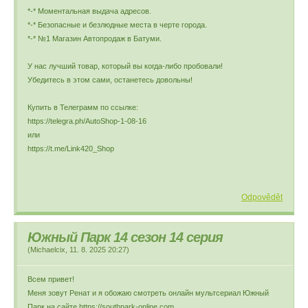
*-* Моментальная выдача адресов.
*-* Безопасные и безлюдные места в черте города.
*-* №1 Магазин Автопродаж в Батуми.
У нас лучший товар, который вы когда-либо пробовали!
Убедитесь в этом сами, останетесь довольны!
Купить в Телеграмм по ссылке:
https://telegra.ph/AutoShop-1-08-16
или
https://t.me/Link420_Shop
Odpovědět
Южный Парк 14 сезон 14 серия
(
Michaelcix
,
11. 8. 2025
20:27
)
Всем привет!
Меня зовут Ренат и я обожаю смотреть онлайн мультсериал Южный
Парк на сайте https://southpark-online.com