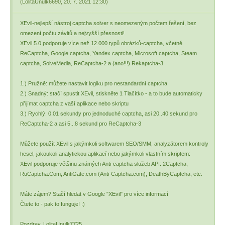
(
LolitaUnulk6690
,
20. 7. 2021
12:30
)
XEvil-nejlepší nástroj captcha solver s neomezeným počtem řešení, bez
omezení počtu závitů a nejvyšší přesnosti!
XEvil 5.0 podporuje více než 12.000 typů obrázků-captcha, včetně
ReCaptcha, Google captcha, Yandex captcha, Microsoft captcha, Steam
captcha, SolveMedia, ReCaptcha-2 a (ano!!!) Rekaptcha-3.
1.) Pružně: můžete nastavit logiku pro nestandardní captcha
2.) Snadný: stačí spustit XEvil, stiskněte 1 Tlačítko - a to bude automaticky
přijímat captcha z vaší aplikace nebo skriptu
3.) Rychlý: 0,01 sekundy pro jednoduché captcha, asi 20..40 sekund pro
ReCaptcha-2 a asi 5...8 sekund pro ReCaptcha-3
Můžete použít XEvil s jakýmkoli softwarem SEO/SMM, analyzátorem kontroly
hesel, jakoukoli analytickou aplikací nebo jakýmkoli vlastním skriptem:
XEvil podporuje většinu známých Anti-captcha služeb API: 2Captcha,
RuCaptcha.Com, AntiGate.com (Anti-Captcha.com), DeathByCaptcha, etc.
Máte zájem? Stačí hledat v Google "XEvil" pro více informací
Čtete to - pak to funguje! :)
Pozdrav, LolitaUnulk7725