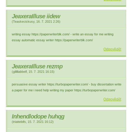
JeaxeraIlluse iidew
(
Teaskecickusy
,
16. 7. 2021
2:26
)
writing essay https://paperwriterblk.com/ - write an essay for me writing
essay automatic essay writer https://paperwriterblk.com/
Odpovědět
JeaxeraIlluse rezmp
(
gililliabbelf
,
15. 7. 2021
16:15
)
persuasive essay writer https://turbopaperwriter.com/ - buy dissertation write
a paper for me i need help writing my paper https://turbopaperwriter.com/
Odpovědět
Inhendlodope huhqg
(
triattebifs
,
15. 7. 2021
16:12
)