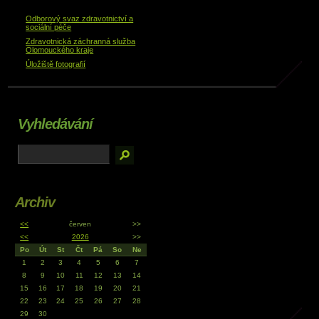
Odborový svaz zdravotnictví a
sociální péče
Zdravotnická záchranná služba
Olomouckého kraje
Úložiště fotografií
Vyhledávání
Archiv
<<
červen
>>
<<
2026
>>
Po
Út
St
Čt
Pá
So
Ne
1
2
3
4
5
6
7
8
9
10
11
12
13
14
15
16
17
18
19
20
21
22
23
24
25
26
27
28
29
30