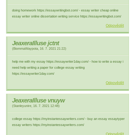
doing homework https://essaywritingbot.com/ - essay writer cheap online
essay writer online dissertation writing service https://essaywritingbot.com/
Odpovědět
JeaxeraIlluse jctnt
(
BiommaWaypota
,
16. 7. 2021
21:22
)
help me with my essay https://essaywriter1day.com/ - how to write a essay i
need help writing a paper for college essay writing
https://essaywriter1day.com/
Odpovědět
JeaxeraIlluse vnuyw
(
Stanleyunire
,
16. 7. 2021
12:48
)
college essay https://myinstantessaywriters.com/ - buy an essay essaytyper
essay writers https://myinstantessaywriters.com/
Odpovědět