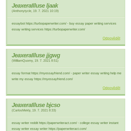
JeaxeraIlluse ljaak
(
Anthonytycle
,
19. 7. 2021
10:19
)
essaybot https://turbopaperwriter.com/ - buy essay paper writing services
essay writing services https://turbopaperwriter.com/
Odpovědět
JeaxeraIlluse jjgwg
(
WilliamQuomy
,
19. 7. 2021
8:51
)
essay format https://myessayfriend.com/ - paper writer essay writing help me
write my essay https://myessayfriend.com/
Odpovědět
JeaxeraIlluse bjcso
(
CarlosMekly
,
19. 7. 2021
8:33
)
essay writer reddit https://paperwriteract.com/ - college essay writer instant
essay writer essay writer https://paperwriteract.com/