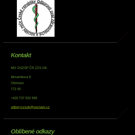
Kontakt
MO OSZSP ČR ZZS OK
Aksamitova 8
Olomouc
772 00
+420 737 932 999
odboryzzsok@seznam.cz
Oblíbené odkazy