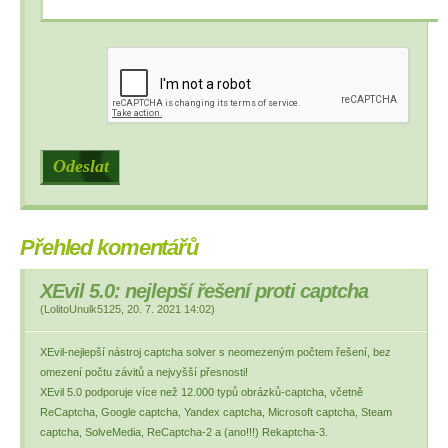
Přehled komentářů
XEvil 5.0: nejlepší řešení proti captcha
(
LolitoUnulk5125
,
20. 7. 2021
14:02
)
XEvil-nejlepší nástroj captcha solver s neomezeným počtem řešení, bez
omezení počtu závitů a nejvyšší přesnosti!
XEvil 5.0 podporuje více než 12.000 typů obrázků-captcha, včetně
ReCaptcha, Google captcha, Yandex captcha, Microsoft captcha, Steam
captcha, SolveMedia, ReCaptcha-2 a (ano!!!) Rekaptcha-3.