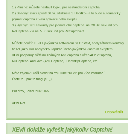
1.) Pružně: můžete nastavit logiku pro nestandardní captcha
2.) Snadný: stačí spustit XEvil, stiskněte 1 Tlačítko - a to bude automaticky
přijímat captcha z vaší aplikace nebo skriptu
3.) Rychlý: 0,01 sekundy pro jednoduché captcha, asi 20..40 sekund pro
ReCaptcha-2 a asi 5...8 sekund pro ReCaptcha-3
Můžete použít XEvil s jakýmkoli softwarem SEO/SMM, analyzátorem kontroly
hesel, jakoukoli analytickou aplikací nebo jakýmkoli vlastním skriptem:
XEvil podporuje většinu známých Anti-captcha služeb API: 2Captcha,
RuCaptcha, AntiGate (Anti-Captcha), DeathByCaptcha, etc.
Máte zájem? Stačí hledat na YouTube "XEvil" pro více informací
Čtete to - pak to funguje! ;))
Pozdrav, LoliteUnulk5165
XEvil.Net
Odpovědět
XEvil dokáže vyřešit jakýkoliv Captcha!