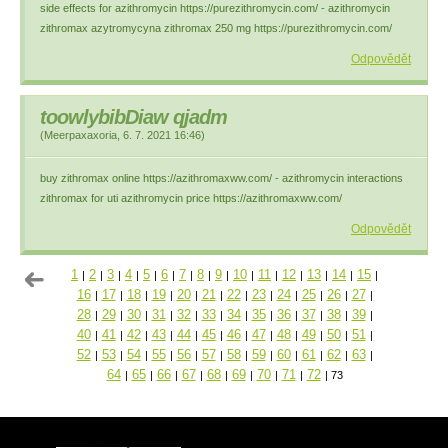
side effects for azithromycin https://purezithromycin.com/ - azithromycin
zithromax azytromycyna zithromax 250 mg https://purezithromycin.com/
Odpovědět
toowlybibDiaw qjadm
(
Meerpaxaxoria
,
6. 7. 2021
16:46
)
buy zithromax online https://azithromaxww.com/ - azithromycin interactions
zithromax for uti azithromycin price https://azithromaxww.com/
Odpovědět
1
2
3
4
5
6
7
8
9
10
11
12
13
14
15
|
|
|
|
|
|
|
|
|
|
|
|
|
|
|
16
17
18
19
20
21
22
23
24
25
26
27
|
|
|
|
|
|
|
|
|
|
|
|
28
29
30
31
32
33
34
35
36
37
38
39
|
|
|
|
|
|
|
|
|
|
|
|
40
41
42
43
44
45
46
47
48
49
50
51
|
|
|
|
|
|
|
|
|
|
|
|
52
53
54
55
56
57
58
59
60
61
62
63
|
|
|
|
|
|
|
|
|
|
|
|
64
65
66
67
68
69
70
71
72
|
|
|
|
|
|
|
|
|
73