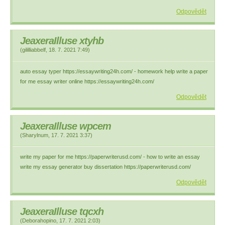
Odpovědět
JeaxeraIlluse xtyhb
(
gililliabbelf
,
18. 7. 2021
7:49
)
auto essay typer https://essaywriting24h.com/ - homework help write a paper
for me essay writer online https://essaywriting24h.com/
Odpovědět
JeaxeraIlluse wpcem
(
Sharylnum
,
17. 7. 2021
3:37
)
write my paper for me https://paperwriterusd.com/ - how to write an essay
write my essay generator buy dissertation https://paperwriterusd.com/
Odpovědět
JeaxeraIlluse tqcxh
(
Deborahopino
,
17. 7. 2021
2:03
)