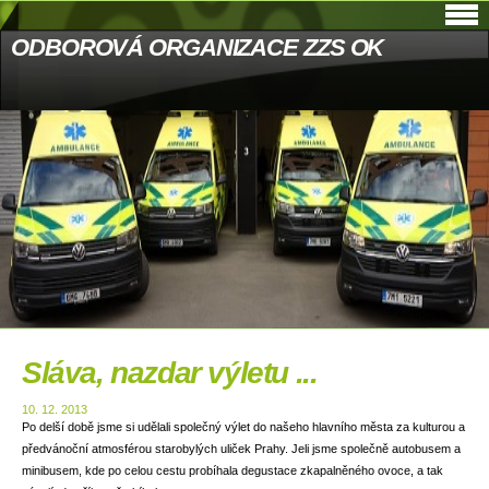
ODBOROVÁ ORGANIZACE ZZS OK
Sláva, nazdar výletu ...
10. 12. 2013
Po delší době jsme si udělali společný výlet do našeho hlavního města za kulturou a
předvánoční atmosférou starobylých uliček Prahy. Jeli jsme společně autobusem a
minibusem, kde po celou cestu probíhala degustace zkapalněného ovoce, a tak