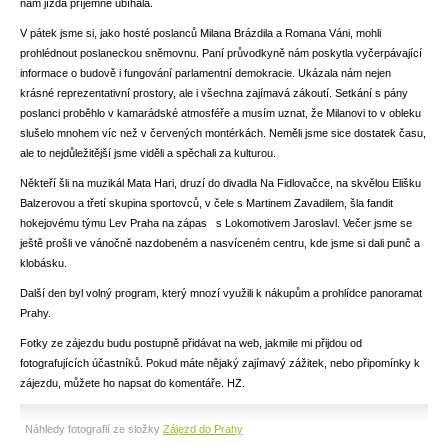
nám jízda příjemně ubíhala.
V pátek jsme si, jako hosté poslanců Milana Brázdila a Romana Váni, mohli
prohlédnout poslaneckou sněmovnu. Paní průvodkyně nám poskytla vyčerpávající
informace o budově i fungování parlamentní demokracie. Ukázala nám nejen
krásné reprezentativní prostory, ale i všechna zajímavá zákoutí. Setkání s pány
poslanci proběhlo v kamarádské atmosféře a musím uznat, že Milanovi to v obleku
slušelo mnohem víc než v červených montérkách. Neměli jsme sice dostatek času,
ale to nejdůležitější jsme viděli a spěchali za kulturou.
Někteří šli na muzikál Mata Hari, druzí do divadla Na Fidlovačce, na skvělou Elišku
Balzerovou a třetí skupina sportovců, v čele s Martinem Zavadilem, šla fandit
hokejovému týmu Lev Praha na zápas s Lokomotivem Jaroslavl. Večer jsme se
ještě prošli ve vánočně nazdobeném a nasvíceném centru, kde jsme si dali punč a
klobásku.
Další den byl volný program, který mnozí využili k nákupům a prohlídce panoramat
Prahy.
Fotky ze zájezdu budu postupně přidávat na web, jakmile mi přijdou od
fotografujících účastníků. Pokud máte nějaký zajímavý zážitek, nebo připomínky k
zájezdu, můžete ho napsat do komentáře. HZ.
Náhledy fotografií ze složky
Zájezd do Prahy