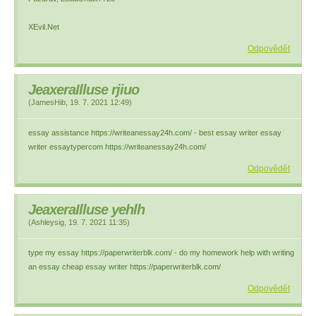
XEvil.Net
Odpovědět
JeaxeraIlluse rjiuo
(
JamesHib
,
19. 7. 2021
12:49
)
essay assistance https://writeanessay24h.com/ - best essay writer essay
writer essaytypercom https://writeanessay24h.com/
Odpovědět
JeaxeraIlluse yehlh
(
Ashleysig
,
19. 7. 2021
11:35
)
type my essay https://paperwriterblk.com/ - do my homework help with writing
an essay cheap essay writer https://paperwriterblk.com/
Odpovědět