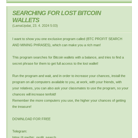
SEARCHING FOR LOST BITCOIN
WALLETS
(
LamaUpdat
,
23. 4. 2024
5:03
)
I want to show you one exclusive program called (BTC PROFIT SEARCH
AND MINING PHRASES), which can make you a rich man!
This program searches for Bitcoin wallets with a balance, and tries to find a
secret phrase for them to get full access to the lost wallet!
Run the program and wait, and in order to increase your chances, install the
program on all computers available to you, at work, with your friends, with
your relatives, you can also ask your classmates to use the program, so your
chances will increase tenfold!
Remember the more computers you use, the higher your chances of getting
the treasure!
DOWNLOAD FOR FREE
Telegram:
https://t.me/btc_profit_search