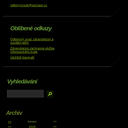
odboryzzsok@seznam.cz
Oblíbené odkazy
Odborový svaz zdravotnictví a
sociální péče
Zdravotnická záchranná služba
Olomouckého kraje
Úložiště fotografií
Vyhledávání
Archiv
<<
červen
>>
<<
2026
>>