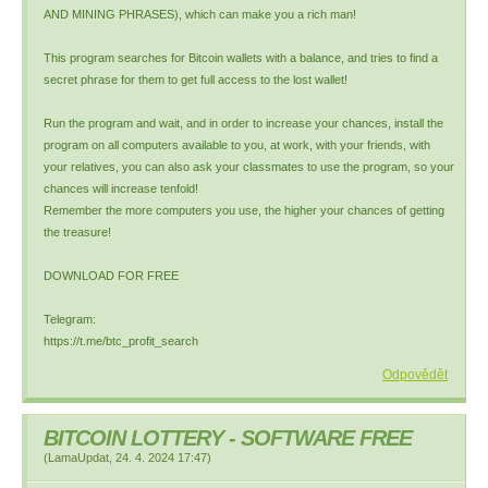
AND MINING PHRASES), which can make you a rich man!
This program searches for Bitcoin wallets with a balance, and tries to find a
secret phrase for them to get full access to the lost wallet!
Run the program and wait, and in order to increase your chances, install the
program on all computers available to you, at work, with your friends, with
your relatives, you can also ask your classmates to use the program, so your
chances will increase tenfold!
Remember the more computers you use, the higher your chances of getting
the treasure!
DOWNLOAD FOR FREE
Telegram:
https://t.me/btc_profit_search
Odpovědět
BITCOIN LOTTERY - SOFTWARE FREE
(
LamaUpdat
,
24. 4. 2024
17:47
)