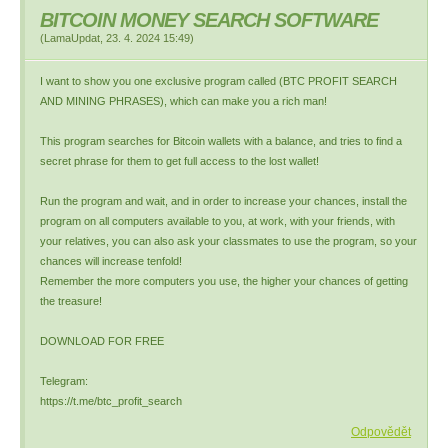
BITCOIN MONEY SEARCH SOFTWARE
(
LamaUpdat
,
23. 4. 2024
15:49
)
I want to show you one exclusive program called (BTC PROFIT SEARCH
AND MINING PHRASES), which can make you a rich man!
This program searches for Bitcoin wallets with a balance, and tries to find a
secret phrase for them to get full access to the lost wallet!
Run the program and wait, and in order to increase your chances, install the
program on all computers available to you, at work, with your friends, with
your relatives, you can also ask your classmates to use the program, so your
chances will increase tenfold!
Remember the more computers you use, the higher your chances of getting
the treasure!
DOWNLOAD FOR FREE
Telegram:
https://t.me/btc_profit_search
Odpovědět