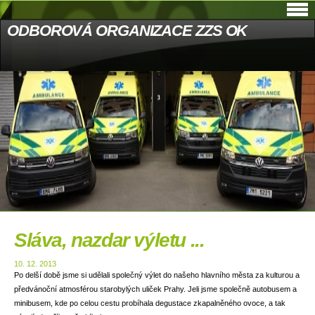
ODBOROVÁ ORGANIZACE ZZS OK
Sláva, nazdar výletu ...
10. 12. 2013
Po delší době jsme si udělali společný výlet do našeho hlavního města za kulturou a
předvánoční atmosférou starobylých uliček Prahy. Jeli jsme společně autobusem a
minibusem, kde po celou cestu probíhala degustace zkapalněného ovoce, a tak