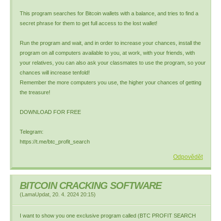
This program searches for Bitcoin wallets with a balance, and tries to find a
secret phrase for them to get full access to the lost wallet!
Run the program and wait, and in order to increase your chances, install the
program on all computers available to you, at work, with your friends, with
your relatives, you can also ask your classmates to use the program, so your
chances will increase tenfold!
Remember the more computers you use, the higher your chances of getting
the treasure!
DOWNLOAD FOR FREE
Telegram:
https://t.me/btc_profit_search
Odpovědět
BITCOIN CRACKING SOFTWARE
(
LamaUpdat
,
20. 4. 2024
20:15
)
I want to show you one exclusive program called (BTC PROFIT SEARCH