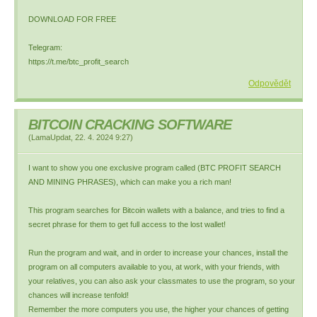
DOWNLOAD FOR FREE
Telegram:
https://t.me/btc_profit_search
Odpovědět
BITCOIN CRACKING SOFTWARE
(
LamaUpdat
,
22. 4. 2024
9:27
)
I want to show you one exclusive program called (BTC PROFIT SEARCH
AND MINING PHRASES), which can make you a rich man!
This program searches for Bitcoin wallets with a balance, and tries to find a
secret phrase for them to get full access to the lost wallet!
Run the program and wait, and in order to increase your chances, install the
program on all computers available to you, at work, with your friends, with
your relatives, you can also ask your classmates to use the program, so your
chances will increase tenfold!
Remember the more computers you use, the higher your chances of getting