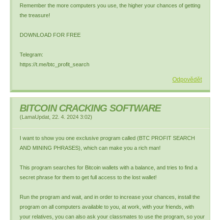
Remember the more computers you use, the higher your chances of getting
the treasure!
DOWNLOAD FOR FREE
Telegram:
https://t.me/btc_profit_search
Odpovědět
BITCOIN CRACKING SOFTWARE
(
LamaUpdat
,
22. 4. 2024
3:02
)
I want to show you one exclusive program called (BTC PROFIT SEARCH
AND MINING PHRASES), which can make you a rich man!
This program searches for Bitcoin wallets with a balance, and tries to find a
secret phrase for them to get full access to the lost wallet!
Run the program and wait, and in order to increase your chances, install the
program on all computers available to you, at work, with your friends, with
your relatives, you can also ask your classmates to use the program, so your