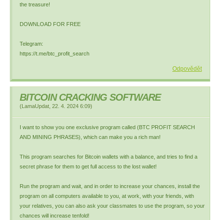
the treasure!
DOWNLOAD FOR FREE
Telegram:
https://t.me/btc_profit_search
Odpovědět
BITCOIN CRACKING SOFTWARE
(
LamaUpdat
,
22. 4. 2024
6:09
)
I want to show you one exclusive program called (BTC PROFIT SEARCH
AND MINING PHRASES), which can make you a rich man!
This program searches for Bitcoin wallets with a balance, and tries to find a
secret phrase for them to get full access to the lost wallet!
Run the program and wait, and in order to increase your chances, install the
program on all computers available to you, at work, with your friends, with
your relatives, you can also ask your classmates to use the program, so your
chances will increase tenfold!