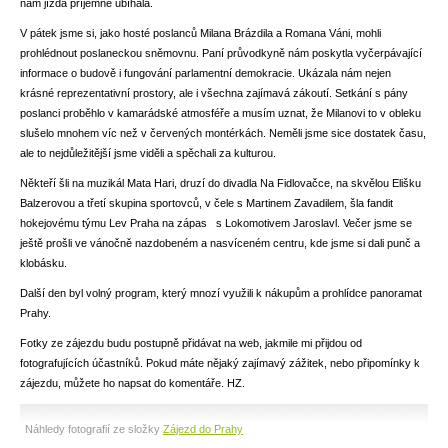
nám jízda příjemně ubíhala.
V pátek jsme si, jako hosté poslanců Milana Brázdila a Romana Váni, mohli
prohlédnout poslaneckou sněmovnu. Paní průvodkyně nám poskytla vyčerpávající
informace o budově i fungování parlamentní demokracie. Ukázala nám nejen
krásné reprezentativní prostory, ale i všechna zajímavá zákoutí. Setkání s pány
poslanci proběhlo v kamarádské atmosféře a musím uznat, že Milanovi to v obleku
slušelo mnohem víc než v červených montérkách. Neměli jsme sice dostatek času,
ale to nejdůležitější jsme viděli a spěchali za kulturou.
Někteří šli na muzikál Mata Hari, druzí do divadla Na Fidlovačce, na skvělou Elišku
Balzerovou a třetí skupina sportovců, v čele s Martinem Zavadilem, šla fandit
hokejovému týmu Lev Praha na zápas s Lokomotivem Jaroslavl. Večer jsme se
ještě prošli ve vánočně nazdobeném a nasvíceném centru, kde jsme si dali punč a
klobásku.
Další den byl volný program, který mnozí využili k nákupům a prohlídce panoramat
Prahy.
Fotky ze zájezdu budu postupně přidávat na web, jakmile mi přijdou od
fotografujících účastníků. Pokud máte nějaký zajímavý zážitek, nebo připomínky k
zájezdu, můžete ho napsat do komentáře. HZ.
Náhledy fotografií ze složky
Zájezd do Prahy