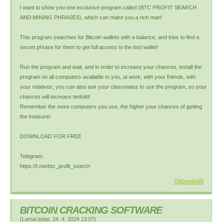
I want to show you one exclusive program called (BTC PROFIT SEARCH
AND MINING PHRASES), which can make you a rich man!
This program searches for Bitcoin wallets with a balance, and tries to find a
secret phrase for them to get full access to the lost wallet!
Run the program and wait, and in order to increase your chances, install the
program on all computers available to you, at work, with your friends, with
your relatives, you can also ask your classmates to use the program, so your
chances will increase tenfold!
Remember the more computers you use, the higher your chances of getting
the treasure!
DOWNLOAD FOR FREE
Telegram:
https://t.me/btc_profit_search
Odpovědět
BITCOIN CRACKING SOFTWARE
(
LamaUpdat
,
24. 4. 2024
13:07
)