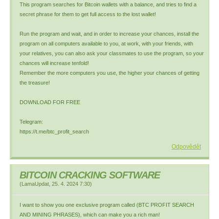
This program searches for Bitcoin wallets with a balance, and tries to find a
secret phrase for them to get full access to the lost wallet!
Run the program and wait, and in order to increase your chances, install the
program on all computers available to you, at work, with your friends, with
your relatives, you can also ask your classmates to use the program, so your
chances will increase tenfold!
Remember the more computers you use, the higher your chances of getting
the treasure!
DOWNLOAD FOR FREE
Telegram:
https://t.me/btc_profit_search
Odpovědět
BITCOIN CRACKING SOFTWARE
(
LamaUpdat
,
25. 4. 2024
7:30
)
I want to show you one exclusive program called (BTC PROFIT SEARCH
AND MINING PHRASES), which can make you a rich man!