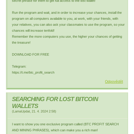
secret phrase for them to get full access to the lost wallet!
Run the program and wait, and in order to increase your chances, install the
program on all computers available to you, at work, with your friends, with
your relatives, you can also ask your classmates to use the program, so your
chances will increase tenfold!
Remember the more computers you use, the higher your chances of getting
the treasure!
DOWNLOAD FOR FREE
Telegram:
https://t.me/btc_profit_search
Odpovědět
SEARCHING FOR LOST BITCOIN
WALLETS
(
LamaUpdat
,
21. 4. 2024
2:58
)
I want to show you one exclusive program called (BTC PROFIT SEARCH
AND MINING PHRASES), which can make you a rich man!