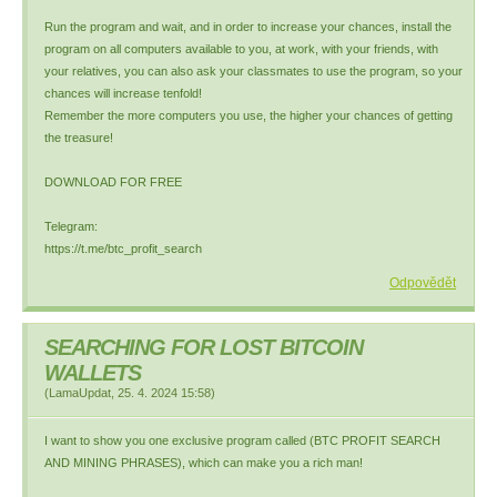
Run the program and wait, and in order to increase your chances, install the
program on all computers available to you, at work, with your friends, with
your relatives, you can also ask your classmates to use the program, so your
chances will increase tenfold!
Remember the more computers you use, the higher your chances of getting
the treasure!
DOWNLOAD FOR FREE
Telegram:
https://t.me/btc_profit_search
Odpovědět
SEARCHING FOR LOST BITCOIN
WALLETS
(
LamaUpdat
,
25. 4. 2024
15:58
)
I want to show you one exclusive program called (BTC PROFIT SEARCH
AND MINING PHRASES), which can make you a rich man!