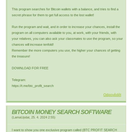
This program searches for Bitcoin wallets with a balance, and tries to find a
secret phrase for them to get full access to the lost wallet!
Run the program and wait, and in order to increase your chances, install the
program on all computers available to you, at work, with your friends, with
your relatives, you can also ask your classmates to use the program, so your
chances will increase tenfold!
Remember the more computers you use, the higher your chances of getting
the treasure!
DOWNLOAD FOR FREE
Telegram:
https://t.me/btc_profit_search
Odpovědět
BITCOIN MONEY SEARCH SOFTWARE
(
LamaUpdat
,
25. 4. 2024
2:55
)
I want to show you one exclusive program called (BTC PROFIT SEARCH