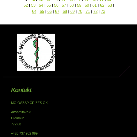
52
53
54
55
56
57
58
59
60
61
62
63
|
|
|
|
|
|
|
|
|
|
|
|
64
65
66
67
68
69
70
71
72
73
|
|
|
|
|
|
|
|
|
Kontakt
MO OSZSP ČR ZZS OK
Aksamitova 8
Olomouc
772 00
+420 737 932 999