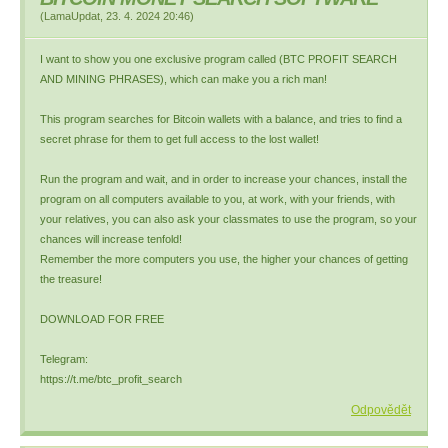
(
LamaUpdat
,
23. 4. 2024
20:46
)
I want to show you one exclusive program called (BTC PROFIT SEARCH
AND MINING PHRASES), which can make you a rich man!
This program searches for Bitcoin wallets with a balance, and tries to find a
secret phrase for them to get full access to the lost wallet!
Run the program and wait, and in order to increase your chances, install the
program on all computers available to you, at work, with your friends, with
your relatives, you can also ask your classmates to use the program, so your
chances will increase tenfold!
Remember the more computers you use, the higher your chances of getting
the treasure!
DOWNLOAD FOR FREE
Telegram:
https://t.me/btc_profit_search
Odpovědět