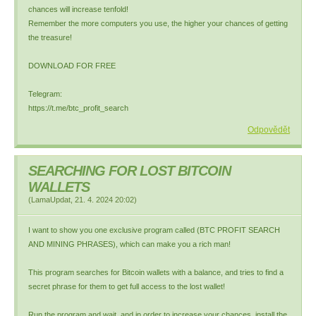
chances will increase tenfold!
Remember the more computers you use, the higher your chances of getting
the treasure!
DOWNLOAD FOR FREE
Telegram:
https://t.me/btc_profit_search
Odpovědět
SEARCHING FOR LOST BITCOIN
WALLETS
(
LamaUpdat
,
21. 4. 2024
20:02
)
I want to show you one exclusive program called (BTC PROFIT SEARCH
AND MINING PHRASES), which can make you a rich man!
This program searches for Bitcoin wallets with a balance, and tries to find a
secret phrase for them to get full access to the lost wallet!
Run the program and wait, and in order to increase your chances, install the