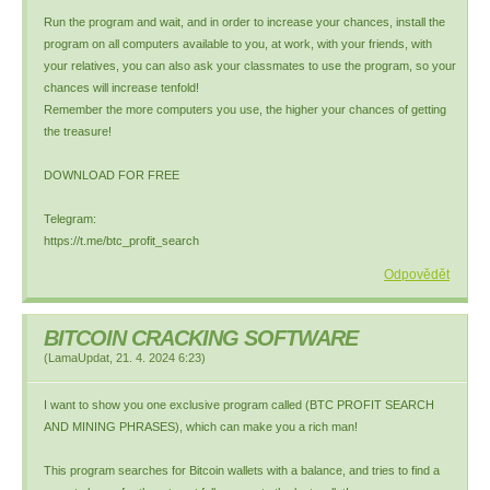
Run the program and wait, and in order to increase your chances, install the
program on all computers available to you, at work, with your friends, with
your relatives, you can also ask your classmates to use the program, so your
chances will increase tenfold!
Remember the more computers you use, the higher your chances of getting
the treasure!
DOWNLOAD FOR FREE
Telegram:
https://t.me/btc_profit_search
Odpovědět
BITCOIN CRACKING SOFTWARE
(
LamaUpdat
,
21. 4. 2024
6:23
)
I want to show you one exclusive program called (BTC PROFIT SEARCH
AND MINING PHRASES), which can make you a rich man!
This program searches for Bitcoin wallets with a balance, and tries to find a