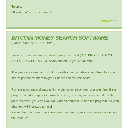
Telegram:
https://t.me/btc_profit_search
Odpovědět
BITCOIN MONEY SEARCH SOFTWARE
(
LamaUpdat
,
22. 4. 2024
19:46
)
I want to show you one exclusive program called (BTC PROFIT SEARCH
AND MINING PHRASES), which can make you a rich man!
This program searches for Bitcoin wallets with a balance, and tries to find a
secret phrase for them to get full access to the lost wallet!
Run the program and wait, and in order to increase your chances, install the
program on all computers available to you, at work, with your friends, with
your relatives, you can also ask your classmates to use the program, so your
chances will increase tenfold!
Remember the more computers you use, the higher your chances of getting
the treasure!