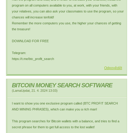
program on all computers available to you, at work, with your friends, with
your relatives, you can also ask your classmates to use the program, so your
chances will increase tenfold!
Remember the more computers you use, the higher your chances of getting
the treasure!
DOWNLOAD FOR FREE
Telegram:
https://t.me/btc_profit_search
Odpovědět
BITCOIN MONEY SEARCH SOFTWARE
(
LamaUpdat
,
21. 4. 2024
13:03
)
I want to show you one exclusive program called (BTC PROFIT SEARCH
AND MINING PHRASES), which can make you a rich man!
This program searches for Bitcoin wallets with a balance, and tries to find a
secret phrase for them to get full access to the lost wallet!