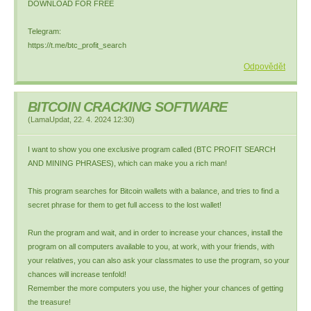
DOWNLOAD FOR FREE
Telegram:
https://t.me/btc_profit_search
Odpovědět
BITCOIN CRACKING SOFTWARE
(
LamaUpdat
,
22. 4. 2024
12:30
)
I want to show you one exclusive program called (BTC PROFIT SEARCH
AND MINING PHRASES), which can make you a rich man!
This program searches for Bitcoin wallets with a balance, and tries to find a
secret phrase for them to get full access to the lost wallet!
Run the program and wait, and in order to increase your chances, install the
program on all computers available to you, at work, with your friends, with
your relatives, you can also ask your classmates to use the program, so your
chances will increase tenfold!
Remember the more computers you use, the higher your chances of getting
the treasure!