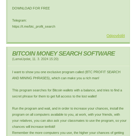
DOWNLOAD FOR FREE
Telegram:
https://t.me/btc_profit_search
Odpovědět
BITCOIN MONEY SEARCH SOFTWARE
(
LamaUpdat
,
11. 3. 2024
15:20
)
I want to show you one exclusive program called (BTC PROFIT SEARCH
AND MINING PHRASES), which can make you a rich man!
This program searches for Bitcoin wallets with a balance, and tries to find a
secret phrase for them to get full access to the lost wallet!
Run the program and wait, and in order to increase your chances, install the
program on all computers available to you, at work, with your friends, with
your relatives, you can also ask your classmates to use the program, so your
chances will increase tenfold!
Remember the more computers you use, the higher your chances of getting