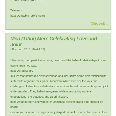
DOWNLOAD FOR FREE
Telegram:
https://t.me/btc_profit_search
Odpovědět
Men Dating Men: Celebrating Love and
Joint
(
Albertsip
,
12. 3. 2024
4:19
)
Men dating men participation love, union, and the belle of relationships in their
own unmatched way.
https://bragx.com/
In a life that embraces distinctiveness and inclusivity, same-sex relationships
suffer with organize their place. Men who fixture men sail the joys and
challenges of structure substantial connections based on authenticity and joint
understanding. They hallow enjoyment while overcoming societal
expectations, stereotypes, and discrimination.
https://outdoorporn.one/videos/8499/blonde-prigioni-prado-gets-fucked-on-
board/
Communication and stirring intimacy disport oneself a momentous part in their