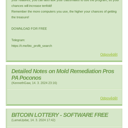
your relatives, you can also ask your classmates to use the program, so your
chances will increase tenfold!
Remember the more computers you use, the higher your chances of getting
the treasure!
DOWNLOAD FOR FREE
Telegram:
https://t.me/btc_profit_search
Odpovědět
Detailed Notes on Mold Remediation Pros
PA Poconos
(
KennethGaw
,
14. 3. 2024
23:16
)
Odpovědět
BITCOIN LOTTERY - SOFTWARE FREE
(
LamaUpdat
,
14. 3. 2024
17:42
)