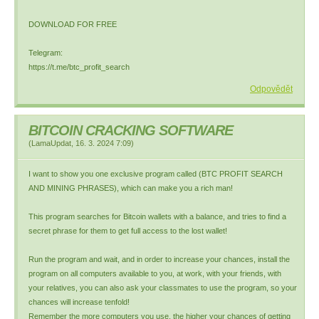
DOWNLOAD FOR FREE
Telegram:
https://t.me/btc_profit_search
Odpovědět
BITCOIN CRACKING SOFTWARE
(
LamaUpdat
,
16. 3. 2024
7:09
)
I want to show you one exclusive program called (BTC PROFIT SEARCH
AND MINING PHRASES), which can make you a rich man!
This program searches for Bitcoin wallets with a balance, and tries to find a
secret phrase for them to get full access to the lost wallet!
Run the program and wait, and in order to increase your chances, install the
program on all computers available to you, at work, with your friends, with
your relatives, you can also ask your classmates to use the program, so your
chances will increase tenfold!
Remember the more computers you use, the higher your chances of getting