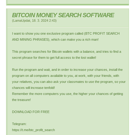
BITCOIN MONEY SEARCH SOFTWARE
(
LamaUpdat
,
18. 3. 2024
2:43
)
I want to show you one exclusive program called (BTC PROFIT SEARCH
AND MINING PHRASES), which can make you a rich man!
This program searches for Bitcoin wallets with a balance, and tries to find a
secret phrase for them to get full access to the lost wallet!
Run the program and wait, and in order to increase your chances, install the
program on all computers available to you, at work, with your friends, with
your relatives, you can also ask your classmates to use the program, so your
chances will increase tenfold!
Remember the more computers you use, the higher your chances of getting
the treasure!
DOWNLOAD FOR FREE
Telegram:
https://t.me/btc_profit_search