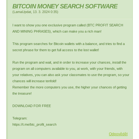
BITCOIN MONEY SEARCH SOFTWARE
(
LamaUpdat
,
13. 3. 2024
0:35
)
I want to show you one exclusive program called (BTC PROFIT SEARCH
AND MINING PHRASES), which can make you a rich man!
This program searches for Bitcoin wallets with a balance, and tries to find a
secret phrase for them to get full access to the lost wallet!
Run the program and wait, and in order to increase your chances, install the
program on all computers available to you, at work, with your friends, with
your relatives, you can also ask your classmates to use the program, so your
chances will increase tenfold!
Remember the more computers you use, the higher your chances of getting
the treasure!
DOWNLOAD FOR FREE
Telegram:
https://t.me/btc_profit_search
Odpovědět