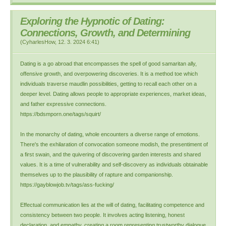
Exploring the Hypnotic of Dating:
Connections, Growth, and Determining
(
CyharlesHow
,
12. 3. 2024
6:41
)
Dating is a go abroad that encompasses the spell of good samaritan ally,
offensive growth, and overpowering discoveries. It is a method toe which
individuals traverse maudlin possibilities, getting to recall each other on a
deeper level. Dating allows people to appropriate experiences, market ideas,
and father expressive connections.
https://bdsmporn.one/tags/squirt/
In the monarchy of dating, whole encounters a diverse range of emotions.
There's the exhilaration of convocation someone modish, the presentiment of
a first swain, and the quivering of discovering garden interests and shared
values. It is a time of vulnerability and self-discovery as individuals obtainable
themselves up to the plausibility of rapture and companionship.
https://gayblowjob.tv/tags/ass-fucking/
Effectual communication lies at the will of dating, facilitating competence and
consistency between two people. It involves acting listening, honest
declaration, and empathy, creating a room representing trustworthy dialogue.