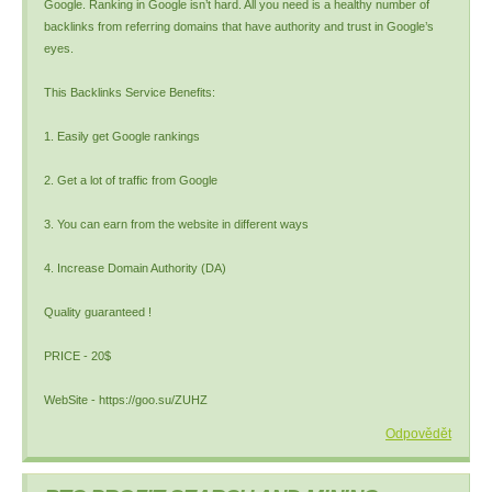
Google. Ranking in Google isn’t hard. All you need is a healthy number of
backlinks from referring domains that have authority and trust in Google’s
eyes.
This Backlinks Service Benefits:
1. Easily get Google rankings
2. Get a lot of traffic from Google
3. You can earn from the website in different ways
4. Increase Domain Authority (DA)
Quality guaranteed !
PRICE - 20$
WebSite - https://goo.su/ZUHZ
Odpovědět