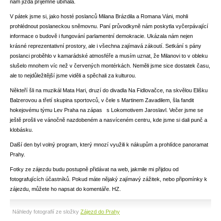
nám jízda příjemně ubíhala.
V pátek jsme si, jako hosté poslanců Milana Brázdila a Romana Váni, mohli
prohlédnout poslaneckou sněmovnu. Paní průvodkyně nám poskytla vyčerpávající
informace o budově i fungování parlamentní demokracie. Ukázala nám nejen
krásné reprezentativní prostory, ale i všechna zajímavá zákoutí. Setkání s pány
poslanci proběhlo v kamarádské atmosféře a musím uznat, že Milanovi to v obleku
slušelo mnohem víc než v červených montérkách. Neměli jsme sice dostatek času,
ale to nejdůležitější jsme viděli a spěchali za kulturou.
Někteří šli na muzikál Mata Hari, druzí do divadla Na Fidlovačce, na skvělou Elišku
Balzerovou a třetí skupina sportovců, v čele s Martinem Zavadilem, šla fandit
hokejovému týmu Lev Praha na zápas s Lokomotivem Jaroslavl. Večer jsme se
ještě prošli ve vánočně nazdobeném a nasvíceném centru, kde jsme si dali punč a
klobásku.
Další den byl volný program, který mnozí využili k nákupům a prohlídce panoramat
Prahy.
Fotky ze zájezdu budu postupně přidávat na web, jakmile mi přijdou od
fotografujících účastníků. Pokud máte nějaký zajímavý zážitek, nebo připomínky k
zájezdu, můžete ho napsat do komentáře. HZ.
Náhledy fotografií ze složky
Zájezd do Prahy