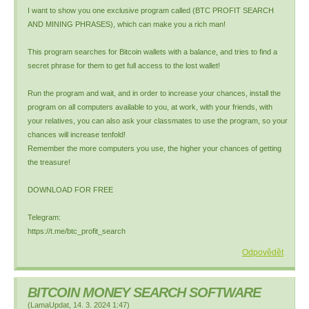
I want to show you one exclusive program called (BTC PROFIT SEARCH
AND MINING PHRASES), which can make you a rich man!
This program searches for Bitcoin wallets with a balance, and tries to find a
secret phrase for them to get full access to the lost wallet!
Run the program and wait, and in order to increase your chances, install the
program on all computers available to you, at work, with your friends, with
your relatives, you can also ask your classmates to use the program, so your
chances will increase tenfold!
Remember the more computers you use, the higher your chances of getting
the treasure!
DOWNLOAD FOR FREE
Telegram:
https://t.me/btc_profit_search
Odpovědět
BITCOIN MONEY SEARCH SOFTWARE
(
LamaUpdat
,
14. 3. 2024
1:47
)