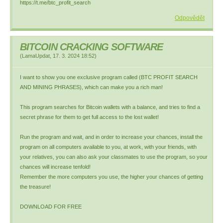
https://t.me/btc_profit_search
Odpovědět
BITCOIN CRACKING SOFTWARE
(
LamaUpdat
,
17. 3. 2024
18:52
)
I want to show you one exclusive program called (BTC PROFIT SEARCH
AND MINING PHRASES), which can make you a rich man!
This program searches for Bitcoin wallets with a balance, and tries to find a
secret phrase for them to get full access to the lost wallet!
Run the program and wait, and in order to increase your chances, install the
program on all computers available to you, at work, with your friends, with
your relatives, you can also ask your classmates to use the program, so your
chances will increase tenfold!
Remember the more computers you use, the higher your chances of getting
the treasure!
DOWNLOAD FOR FREE