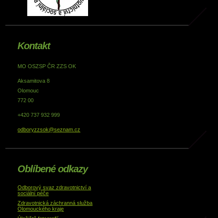
Kontakt
MO OSZSP ČR ZZS OK
Aksamitova 8
Olomouc
772 00
+420 737 932 999
odboryzzsok@seznam.cz
Oblíbené odkazy
Odborový svaz zdravotnictví a
sociální péče
Zdravotnická záchranná služba
Olomouckého kraje