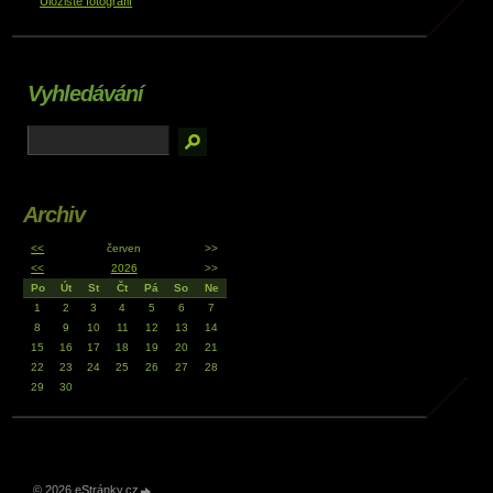
Úložiště fotografií
Vyhledávání
Archiv
<<
červen
>>
<<
2026
>>
Po
Út
St
Čt
Pá
So
Ne
1
2
3
4
5
6
7
8
9
10
11
12
13
14
15
16
17
18
19
20
21
22
23
24
25
26
27
28
29
30
© 2026 eStránky.cz