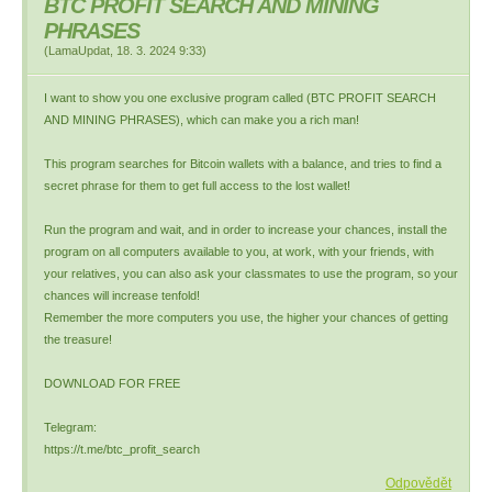
BTC PROFIT SEARCH AND MINING
PHRASES
(
LamaUpdat
,
18. 3. 2024
9:33
)
I want to show you one exclusive program called (BTC PROFIT SEARCH
AND MINING PHRASES), which can make you a rich man!
This program searches for Bitcoin wallets with a balance, and tries to find a
secret phrase for them to get full access to the lost wallet!
Run the program and wait, and in order to increase your chances, install the
program on all computers available to you, at work, with your friends, with
your relatives, you can also ask your classmates to use the program, so your
chances will increase tenfold!
Remember the more computers you use, the higher your chances of getting
the treasure!
DOWNLOAD FOR FREE
Telegram:
https://t.me/btc_profit_search
Odpovědět