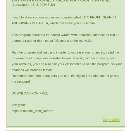
(
LamaUpdat
,
13. 3. 2024
3:32
)
I want to show you one exclusive program called (BTC PROFIT SEARCH
AND MINING PHRASES), which can make you a rich man!
This program searches for Bitcoin wallets with a balance, and tries to find a
secret phrase for them to get full access to the lost wallet!
Run the program and wait, and in order to increase your chances, install the
program on all computers available to you, at work, with your friends, with
your relatives, you can also ask your classmates to use the program, so your
chances will increase tenfold!
Remember the more computers you use, the higher your chances of getting
the treasure!
DOWNLOAD FOR FREE
Telegram:
https://t.me/btc_profit_search
Odpovědět