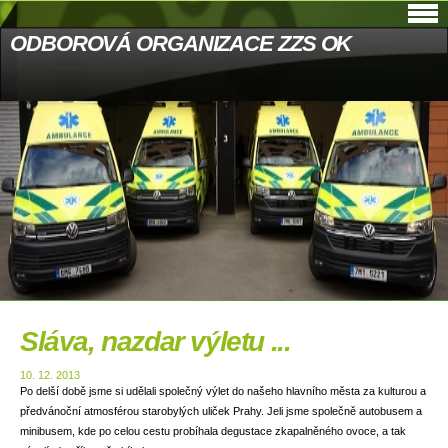
ODBOROVÁ ORGANIZACE ZZS OK
Sláva, nazdar výletu ...
10. 12. 2013
Po delší době jsme si udělali společný výlet do našeho hlavního města za kulturou a
předvánoční atmosférou starobylých uliček Prahy. Jeli jsme společně autobusem a
minibusem, kde po celou cestu probíhala degustace zkapalněného ovoce, a tak