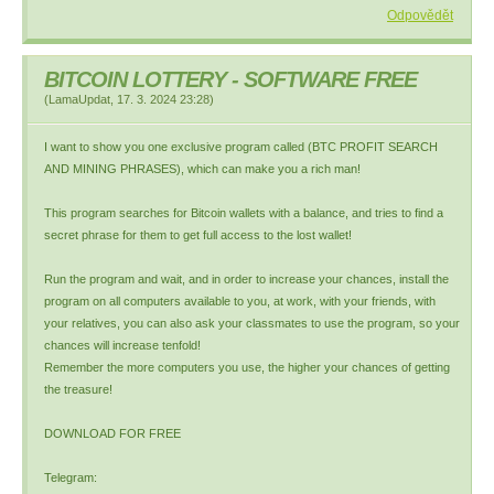
Odpovědět
BITCOIN LOTTERY - SOFTWARE FREE
(
LamaUpdat
,
17. 3. 2024
23:28
)
I want to show you one exclusive program called (BTC PROFIT SEARCH
AND MINING PHRASES), which can make you a rich man!
This program searches for Bitcoin wallets with a balance, and tries to find a
secret phrase for them to get full access to the lost wallet!
Run the program and wait, and in order to increase your chances, install the
program on all computers available to you, at work, with your friends, with
your relatives, you can also ask your classmates to use the program, so your
chances will increase tenfold!
Remember the more computers you use, the higher your chances of getting
the treasure!
DOWNLOAD FOR FREE
Telegram: