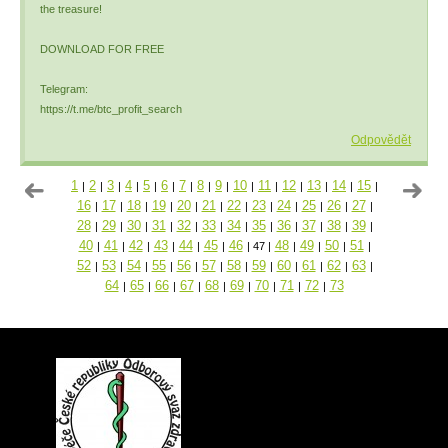
the treasure!
DOWNLOAD FOR FREE
Telegram:
https://t.me/btc_profit_search
Odpovědět
1
2
3
4
5
6
7
8
9
10
11
12
13
14
15
|
|
|
|
|
|
|
|
|
|
|
|
|
|
|
16
17
18
19
20
21
22
23
24
25
26
27
|
|
|
|
|
|
|
|
|
|
|
|
28
29
30
31
32
33
34
35
36
37
38
39
|
|
|
|
|
|
|
|
|
|
|
|
40
41
42
43
44
45
46
48
49
50
51
|
|
|
|
|
|
|
47
|
|
|
|
|
52
53
54
55
56
57
58
59
60
61
62
63
|
|
|
|
|
|
|
|
|
|
|
|
64
65
66
67
68
69
70
71
72
73
|
|
|
|
|
|
|
|
|