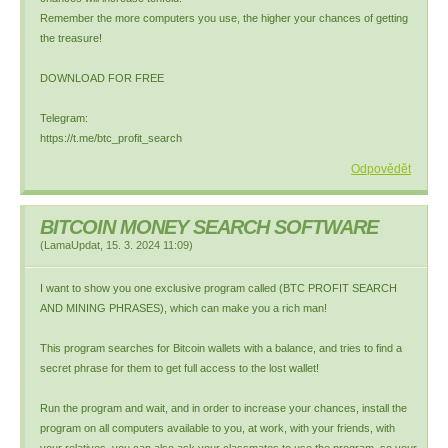
Remember the more computers you use, the higher your chances of getting
the treasure!
DOWNLOAD FOR FREE
Telegram:
https://t.me/btc_profit_search
Odpovědět
BITCOIN MONEY SEARCH SOFTWARE
(
LamaUpdat
,
15. 3. 2024
11:09
)
I want to show you one exclusive program called (BTC PROFIT SEARCH
AND MINING PHRASES), which can make you a rich man!
This program searches for Bitcoin wallets with a balance, and tries to find a
secret phrase for them to get full access to the lost wallet!
Run the program and wait, and in order to increase your chances, install the
program on all computers available to you, at work, with your friends, with