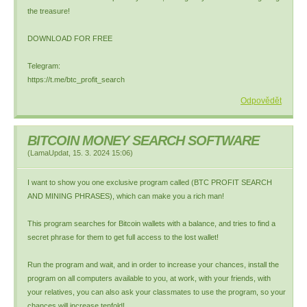
the treasure!
DOWNLOAD FOR FREE
Telegram:
https://t.me/btc_profit_search
Odpovědět
BITCOIN MONEY SEARCH SOFTWARE
(
LamaUpdat
,
15. 3. 2024
15:06
)
I want to show you one exclusive program called (BTC PROFIT SEARCH
AND MINING PHRASES), which can make you a rich man!
This program searches for Bitcoin wallets with a balance, and tries to find a
secret phrase for them to get full access to the lost wallet!
Run the program and wait, and in order to increase your chances, install the
program on all computers available to you, at work, with your friends, with
your relatives, you can also ask your classmates to use the program, so your
chances will increase tenfold!