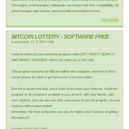
Thoroughly communication, individuals can enquire into their compatibility, the
board thoughts and dreams, and assemble a foundation of trust.
Odpovědět
BITCOIN LOTTERY - SOFTWARE FREE
(
LamaUpdat
,
12. 3. 2024
4:46
)
I want to show you one exclusive program called (BTC PROFIT SEARCH
AND MINING PHRASES), which can make you a rich man!
This program searches for Bitcoin wallets with a balance, and tries to find a
secret phrase for them to get full access to the lost wallet!
Run the program and wait, and in order to increase your chances, install the
program on all computers available to you, at work, with your friends, with
your relatives, you can also ask your classmates to use the program, so your
chances will increase tenfold!
Remember the more computers you use, the higher your chances of getting
the treasure!