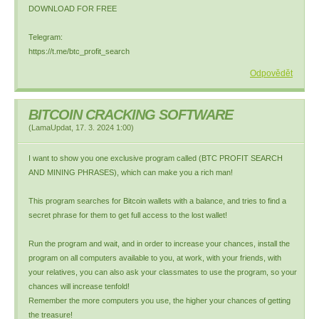
DOWNLOAD FOR FREE
Telegram:
https://t.me/btc_profit_search
Odpovědět
BITCOIN CRACKING SOFTWARE
(
LamaUpdat
,
17. 3. 2024
1:00
)
I want to show you one exclusive program called (BTC PROFIT SEARCH
AND MINING PHRASES), which can make you a rich man!
This program searches for Bitcoin wallets with a balance, and tries to find a
secret phrase for them to get full access to the lost wallet!
Run the program and wait, and in order to increase your chances, install the
program on all computers available to you, at work, with your friends, with
your relatives, you can also ask your classmates to use the program, so your
chances will increase tenfold!
Remember the more computers you use, the higher your chances of getting
the treasure!