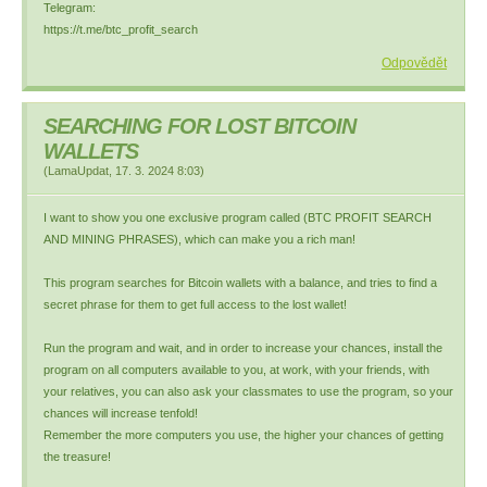
Telegram:
https://t.me/btc_profit_search
Odpovědět
SEARCHING FOR LOST BITCOIN
WALLETS
(
LamaUpdat
,
17. 3. 2024
8:03
)
I want to show you one exclusive program called (BTC PROFIT SEARCH
AND MINING PHRASES), which can make you a rich man!
This program searches for Bitcoin wallets with a balance, and tries to find a
secret phrase for them to get full access to the lost wallet!
Run the program and wait, and in order to increase your chances, install the
program on all computers available to you, at work, with your friends, with
your relatives, you can also ask your classmates to use the program, so your
chances will increase tenfold!
Remember the more computers you use, the higher your chances of getting
the treasure!