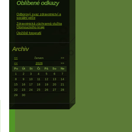
Oblíbené odkazy
Odborový svaz zdravotnictví a
sociální péče
Zdravotnická záchranná služba
Olomouckého kraje
Úložiště fotografií
Archiv
<<
červen
>>
<<
2026
>>
Po
Út
St
Čt
Pá
So
Ne
1
2
3
4
5
6
7
8
9
10
11
12
13
14
15
16
17
18
19
20
21
22
23
24
25
26
27
28
29
30