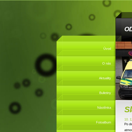
O
Úvod
O nás
Aktuality
Bulletiny
Sl
Nástěnka
10. 1
Fotoalbum
Po de
atmos