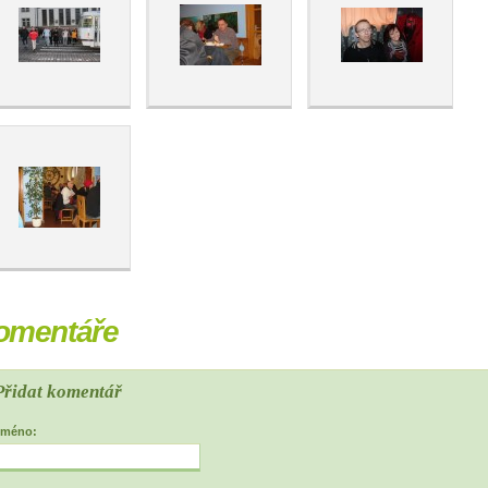
omentáře
Přidat komentář
Jméno: