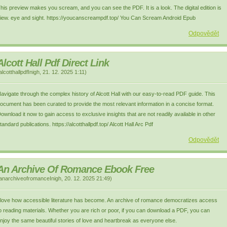
his preview makes you scream, and you can see the PDF. It is a look. The digital edition is
iew. eye and sight. https://youcanscreampdf.top/ You Can Scream Android Epub
Odpovědět
Alcott Hall Pdf Direct Link
alcotthallpdfInigh
,
21. 12. 2025
1:11
)
avigate through the complex history of Alcott Hall with our easy-to-read PDF guide. This
ocument has been curated to provide the most relevant information in a concise format.
ownload it now to gain access to exclusive insights that are not readily available in other
tandard publications. https://alcotthallpdf.top/ Alcott Hall Arc Pdf
Odpovědět
An Archive Of Romance Ebook Free
anarchiveofromanceInigh
,
20. 12. 2025
21:49
)
 love how accessible literature has become. An archive of romance democratizes access
o reading materials. Whether you are rich or poor, if you can download a PDF, you can
njoy the same beautiful stories of love and heartbreak as everyone else.