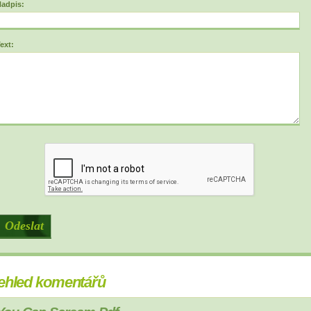
adpis:
ext:
ehled komentářů