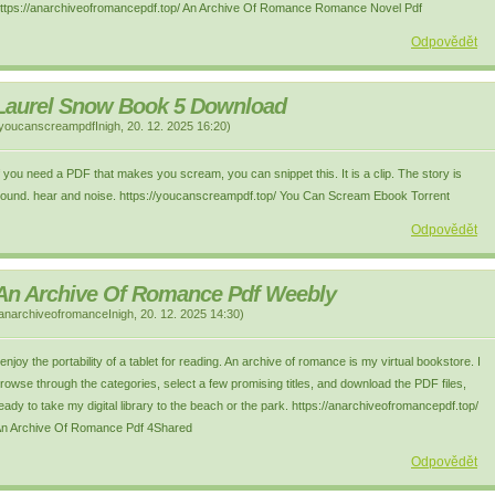
ttps://anarchiveofromancepdf.top/ An Archive Of Romance Romance Novel Pdf
Odpovědět
Laurel Snow Book 5 Download
youcanscreampdfInigh
,
20. 12. 2025
16:20
)
f you need a PDF that makes you scream, you can snippet this. It is a clip. The story is
ound. hear and noise. https://youcanscreampdf.top/ You Can Scream Ebook Torrent
Odpovědět
An Archive Of Romance Pdf Weebly
anarchiveofromanceInigh
,
20. 12. 2025
14:30
)
 enjoy the portability of a tablet for reading. An archive of romance is my virtual bookstore. I
rowse through the categories, select a few promising titles, and download the PDF files,
eady to take my digital library to the beach or the park. https://anarchiveofromancepdf.top/
n Archive Of Romance Pdf 4Shared
Odpovědět