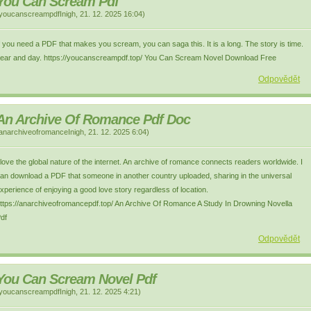
You Can Scream Pdf
youcanscreampdfInigh
,
21. 12. 2025
16:04
)
f you need a PDF that makes you scream, you can saga this. It is a long. The story is time.
ear and day. https://youcanscreampdf.top/ You Can Scream Novel Download Free
Odpovědět
An Archive Of Romance Pdf Doc
anarchiveofromanceInigh
,
21. 12. 2025
6:04
)
 love the global nature of the internet. An archive of romance connects readers worldwide. I
an download a PDF that someone in another country uploaded, sharing in the universal
xperience of enjoying a good love story regardless of location.
ttps://anarchiveofromancepdf.top/ An Archive Of Romance A Study In Drowning Novella
df
Odpovědět
You Can Scream Novel Pdf
youcanscreampdfInigh
,
21. 12. 2025
4:21
)