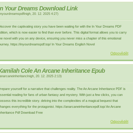
In Your Dreams Download Link
inyourdreamspdfInigh
,
20. 12. 2025
4:27
)
iscover the captivating story you have been waiting for with the In Your Dreams PDF
dition, which is now easier to find than ever before. This digital format allows you to carry
he novel with you on any device, ensuring you never miss a chapter of this emotional
ourney. https://inyourdreamspdf.top/ In Your Dreams English Novel
Odpovědět
Kamilah Cole An Arcane Inheritance Epub
anarcaneinheritancInigh
,
20. 12. 2025
2:13
)
repare yourself for a narrative that challenges reality. The An Arcane Inheritance PDF is
ssential reading for fans of urban fantasy and mystery. With just a few clicks, you can
ossess this incredible story. delving into the complexities of a magical bequest that
hanges everything for the protagonist. https://anarcaneinheritancepdf.top/ An Arcane
nheritance Pdf Download Free
Odpovědět