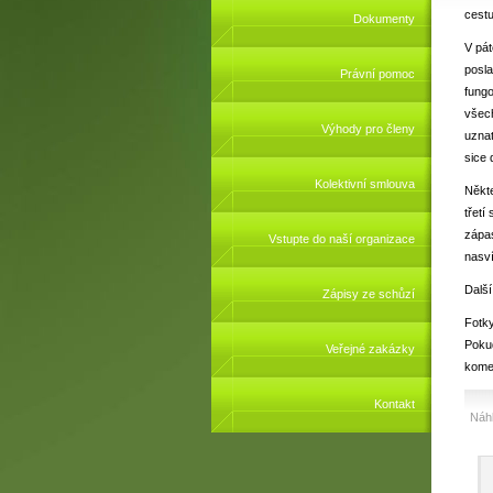
cestu
Dokumenty
V pát
posl
Právní pomoc
fungo
všec
Výhody pro členy
uznat
sice 
Kolektivní smlouva
Někte
třetí
zápa
Vstupte do naší organizace
nasví
Další
Zápisy ze schůzí
Fotky
Pokud
Veřejné zakázky
kome
Kontakt
Náhl