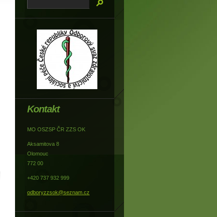
Kontakt
MO OSZSP ČR ZZS OK
Aksamitova 8
Olomouc
772 00
+420 737 932 999
odboryzzsok@seznam.cz