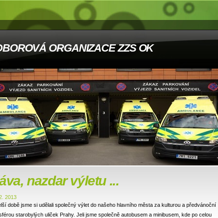
DBOROVÁ ORGANIZACE ZZS OK
áva, nazdar výletu ...
2. 2013
lší době jsme si udělali společný výlet do našeho hlavního města za kulturou a předvánoční
férou starobylých uliček Prahy. Jeli jsme společně autobusem a minibusem, kde po celou