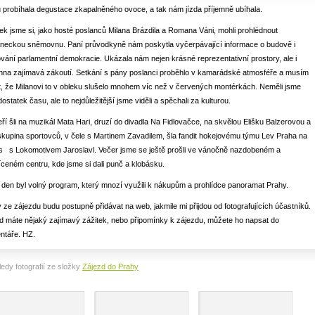
 probíhala degustace zkapalněného ovoce, a tak nám jízda příjemně ubíhala.
ek jsme si, jako hosté poslanců Milana Brázdila a Romana Váni, mohli prohlédnout
aneckou sněmovnu. Paní průvodkyně nám poskytla vyčerpávající informace o budově i
vání parlamentní demokracie. Ukázala nám nejen krásné reprezentativní prostory, ale i
hna zajímavá zákoutí. Setkání s pány poslanci proběhlo v kamarádské atmosféře a musím
, že Milanovi to v obleku slušelo mnohem víc než v červených montérkách. Neměli jsme
dostatek času, ale to nejdůležitější jsme viděli a spěchali za kulturou.
ří šli na muzikál Mata Hari, druzí do divadla Na Fidlovačce, na skvělou Elišku Balzerovou a
 skupina sportovců, v čele s Martinem Zavadilem, šla fandit hokejovému týmu Lev Praha na
s s Lokomotivem Jaroslavl. Večer jsme se ještě prošli ve vánočně nazdobeném a
ceném centru, kde jsme si dali punč a klobásku.
 den byl volný program, který mnozí využili k nákupům a prohlídce panoramat Prahy.
 ze zájezdu budu postupně přidávat na web, jakmile mi přijdou od fotografujících účastníků.
 máte nějaký zajímavý zážitek, nebo připomínky k zájezdu, můžete ho napsat do
ntáře. HZ.
edy fotografií ze složky
Zájezd do Prahy