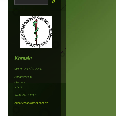
Kontakt
MO OSZSP ČR ZZS OK
Aksamitova 8
Olomouc
772 00
+420 737 932 999
odboryzzsok@seznam.cz