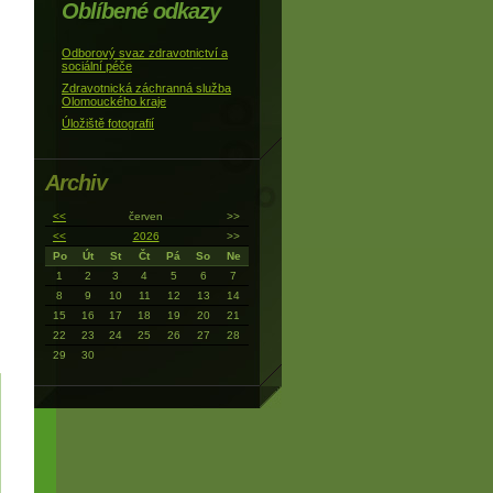
Oblíbené odkazy
Odborový svaz zdravotnictví a
sociální péče
Zdravotnická záchranná služba
Olomouckého kraje
Úložiště fotografií
Archiv
<<
červen
>>
<<
2026
>>
Po
Út
St
Čt
Pá
So
Ne
1
2
3
4
5
6
7
8
9
10
11
12
13
14
15
16
17
18
19
20
21
22
23
24
25
26
27
28
29
30