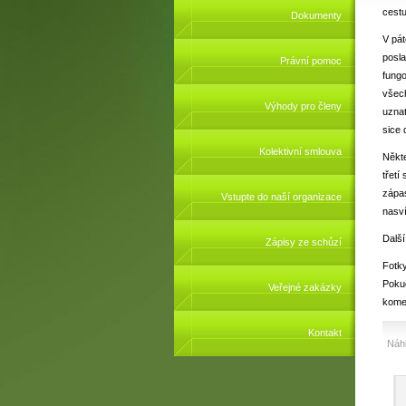
cestu
Dokumenty
V pát
posl
Právní pomoc
fungo
všec
Výhody pro členy
uznat
sice 
Kolektivní smlouva
Někte
třetí
zápa
Vstupte do naší organizace
nasví
Další
Zápisy ze schůzí
Fotky
Pokud
Veřejné zakázky
kome
Kontakt
Náhl