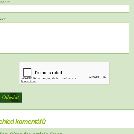
adpis:
ext:
ehled komentářů