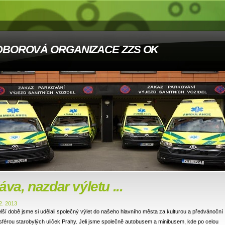
DBOROVÁ ORGANIZACE ZZS OK
áva, nazdar výletu ...
2. 2013
lší době jsme si udělali společný výlet do našeho hlavního města za kulturou a předvánoční
férou starobylých uliček Prahy. Jeli jsme společně autobusem a minibusem, kde po celou