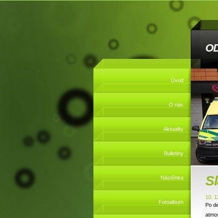
O
Úvod
O nás
Aktuality
Bulletiny
Sl
Nástěnka
10. 1
Fotoalbum
Po de
atmos