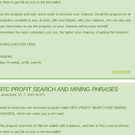
or them to get full access to the lost wallet!
un the program and wait, and in order to increase your chances, install the program on all
omputers available to you, at work, with your friends, with your relatives, you can also ask
our classmates to use the program, so your chances will increase tenfold!
emember the more computers you use, the higher your chances of getting the treasure!
DOWNLOAD FOR FREE
elegram:
ttps://t.me/btc_profit_search
Odpovědět
BTC PROFIT SEARCH AND MINING PHRASES
LamaUpdat
,
18. 7. 2024
16:07
)
 want to show you one exclusive program called (BTC PROFIT SEARCH AND MINING
HRASES), which can make you a rich man!
his program searches for Bitcoin wallets with a balance, and tries to find a secret phrase
or them to get full access to the lost wallet!