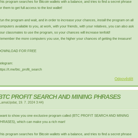
his program searches for Bitcoin wallets with a balance, and tries to find a secret phrase
or them to get full access to the lost wallet!
un the program and wait, and in order to increase your chances, install the program on all
omputers available to you, at work, with your friends, with your relatives, you can also ask
our classmates to use the program, so your chances will increase tenfold!
emember the more computers you use, the higher your chances of getting the treasure!
DOWNLOAD FOR FREE
elegram:
ttps://t.me/btc_profit_search
Odpovědět
BTC PROFIT SEARCH AND MINING PHRASES
LamaUpdat
,
19. 7. 2024
3:44
)
 want to show you one exclusive program called (BTC PROFIT SEARCH AND MINING
HRASES), which can make you a rich man!
his program searches for Bitcoin wallets with a balance, and tries to find a secret phrase