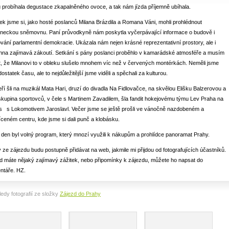
 probíhala degustace zkapalněného ovoce, a tak nám jízda příjemně ubíhala.
ek jsme si, jako hosté poslanců Milana Brázdila a Romana Váni, mohli prohlédnout
aneckou sněmovnu. Paní průvodkyně nám poskytla vyčerpávající informace o budově i
vání parlamentní demokracie. Ukázala nám nejen krásné reprezentativní prostory, ale i
hna zajímavá zákoutí. Setkání s pány poslanci proběhlo v kamarádské atmosféře a musím
, že Milanovi to v obleku slušelo mnohem víc než v červených montérkách. Neměli jsme
dostatek času, ale to nejdůležitější jsme viděli a spěchali za kulturou.
ří šli na muzikál Mata Hari, druzí do divadla Na Fidlovačce, na skvělou Elišku Balzerovou a
 skupina sportovců, v čele s Martinem Zavadilem, šla fandit hokejovému týmu Lev Praha na
s s Lokomotivem Jaroslavl. Večer jsme se ještě prošli ve vánočně nazdobeném a
ceném centru, kde jsme si dali punč a klobásku.
 den byl volný program, který mnozí využili k nákupům a prohlídce panoramat Prahy.
 ze zájezdu budu postupně přidávat na web, jakmile mi přijdou od fotografujících účastníků.
 máte nějaký zajímavý zážitek, nebo připomínky k zájezdu, můžete ho napsat do
ntáře. HZ.
edy fotografií ze složky
Zájezd do Prahy