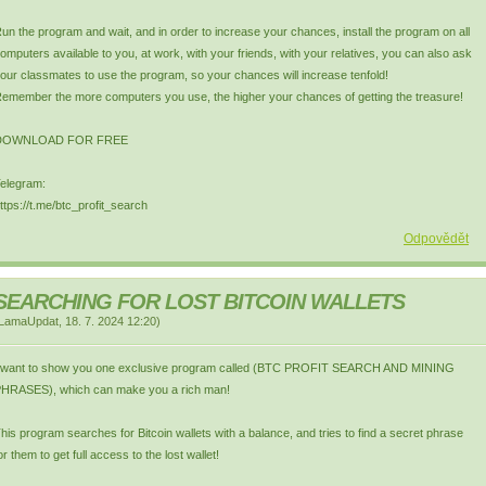
un the program and wait, and in order to increase your chances, install the program on all
omputers available to you, at work, with your friends, with your relatives, you can also ask
our classmates to use the program, so your chances will increase tenfold!
emember the more computers you use, the higher your chances of getting the treasure!
DOWNLOAD FOR FREE
elegram:
ttps://t.me/btc_profit_search
Odpovědět
SEARCHING FOR LOST BITCOIN WALLETS
LamaUpdat
,
18. 7. 2024
12:20
)
 want to show you one exclusive program called (BTC PROFIT SEARCH AND MINING
HRASES), which can make you a rich man!
his program searches for Bitcoin wallets with a balance, and tries to find a secret phrase
or them to get full access to the lost wallet!