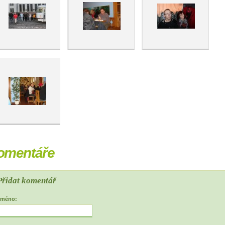
omentáře
Přidat komentář
Jméno: