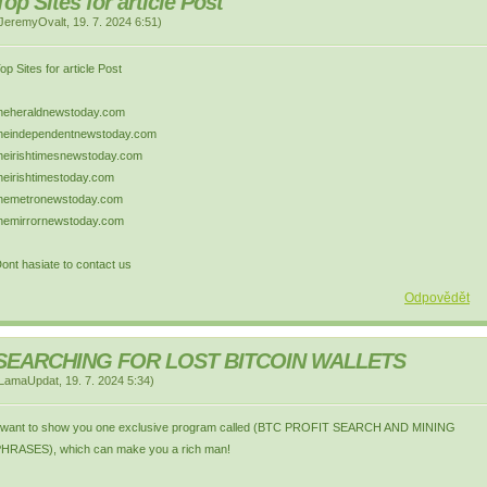
Top Sites for article Post
JeremyOvalt
,
19. 7. 2024
6:51
)
op Sites for article Post
heheraldnewstoday.com
heindependentnewstoday.com
heirishtimesnewstoday.com
heirishtimestoday.com
hemetronewstoday.com
hemirrornewstoday.com
ont hasiate to contact us
Odpovědět
SEARCHING FOR LOST BITCOIN WALLETS
LamaUpdat
,
19. 7. 2024
5:34
)
 want to show you one exclusive program called (BTC PROFIT SEARCH AND MINING
HRASES), which can make you a rich man!