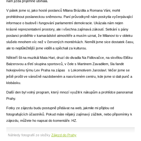
nám jízda příjemně ubíhala.
V pátek jsme si, jako hosté poslanců Milana Brázdila a Romana Váni, mohli
prohlédnout poslaneckou sněmovnu. Paní průvodkyně nám poskytla vyčerpávající
informace o budově i fungování parlamentní demokracie. Ukázala nám nejen
krásné reprezentativní prostory, ale i všechna zajímavá zákoutí. Setkání s pány
poslanci proběhlo v kamarádské atmosféře a musím uznat, že Milanovi to v obleku
slušelo mnohem víc než v červených montérkách. Neměli jsme sice dostatek času,
ale to nejdůležitější jsme viděli a spěchali za kulturou.
Někteří šli na muzikál Mata Hari, druzí do divadla Na Fidlovačce, na skvělou Elišku
Balzerovou a třetí skupina sportovců, v čele s Martinem Zavadilem, šla fandit
hokejovému týmu Lev Praha na zápas s Lokomotivem Jaroslavl. Večer jsme se
ještě prošli ve vánočně nazdobeném a nasvíceném centru, kde jsme si dali punč a
klobásku.
Další den byl volný program, který mnozí využili k nákupům a prohlídce panoramat
Prahy.
Fotky ze zájezdu budu postupně přidávat na web, jakmile mi přijdou od
fotografujících účastníků. Pokud máte nějaký zajímavý zážitek, nebo připomínky k
zájezdu, můžete ho napsat do komentáře. HZ.
Náhledy fotografií ze složky
Zájezd do Prahy