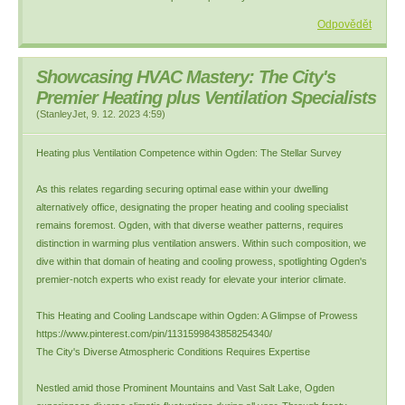
Odpovědět
Showcasing HVAC Mastery: The City's
Premier Heating plus Ventilation Specialists
(
StanleyJet
,
9. 12. 2023
4:59
)
Heating plus Ventilation Competence within Ogden: The Stellar Survey
As this relates regarding securing optimal ease within your dwelling
alternatively office, designating the proper heating and cooling specialist
remains foremost. Ogden, with that diverse weather patterns, requires
distinction in warming plus ventilation answers. Within such composition, we
dive within that domain of heating and cooling prowess, spotlighting Ogden's
premier-notch experts who exist ready for elevate your interior climate.
This Heating and Cooling Landscape within Ogden: A Glimpse of Prowess
https://www.pinterest.com/pin/1131599843858254340/
The City's Diverse Atmospheric Conditions Requires Expertise
Nestled amid those Prominent Mountains and Vast Salt Lake, Ogden