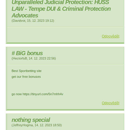
Unparalleled Judicial Protection: HUSS
LAW - Tempe DUI & Criminal Protection
Advocates
(
Davidvot
,
15. 12. 2023
19:12
)
Odpovědět
# BіG bonus
(
HectorfuB
,
14. 12. 2023
22:56
)
Best Spоrtbеttіng site
get our free bonuses
go now https://tinyurl.com/5n7mhh4v
Odpovědět
nothing special
(
JeffreyHogma
,
14. 12. 2023
18:50
)