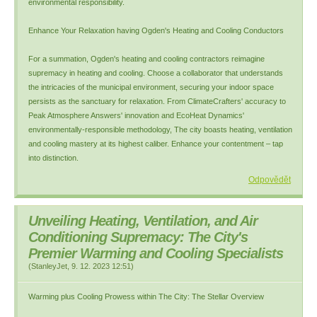
environmental responsibility.
Enhance Your Relaxation having Ogden's Heating and Cooling Conductors
For a summation, Ogden's heating and cooling contractors reimagine
supremacy in heating and cooling. Choose a collaborator that understands
the intricacies of the municipal environment, securing your indoor space
persists as the sanctuary for relaxation. From ClimateCrafters' accuracy to
Peak Atmosphere Answers' innovation and EcoHeat Dynamics'
environmentally-responsible methodology, The city boasts heating, ventilation
and cooling mastery at its highest caliber. Enhance your contentment – tap
into distinction.
Odpovědět
Unveiling Heating, Ventilation, and Air
Conditioning Supremacy: The City's
Premier Warming and Cooling Specialists
(
StanleyJet
,
9. 12. 2023
12:51
)
Warming plus Cooling Prowess within The City: The Stellar Overview