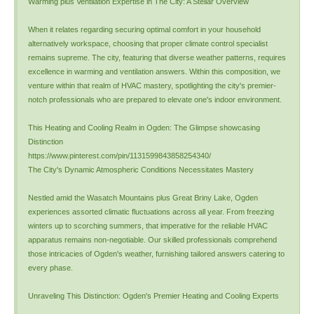
Warming plus Ventilation Expertise in The City: A Stellar Overview
When it relates regarding securing optimal comfort in your household
alternatively workspace, choosing that proper climate control specialist
remains supreme. The city, featuring that diverse weather patterns, requires
excellence in warming and ventilation answers. Within this composition, we
venture within that realm of HVAC mastery, spotlighting the city's premier-
notch professionals who are prepared to elevate one's indoor environment.
This Heating and Cooling Realm in Ogden: The Glimpse showcasing
Distinction
https://www.pinterest.com/pin/1131599843858254340/
The City's Dynamic Atmospheric Conditions Necessitates Mastery
Nestled amid the Wasatch Mountains plus Great Briny Lake, Ogden
experiences assorted climatic fluctuations across all year. From freezing
winters up to scorching summers, that imperative for the reliable HVAC
apparatus remains non-negotiable. Our skilled professionals comprehend
those intricacies of Ogden's weather, furnishing tailored answers catering to
every phase.
Unraveling This Distinction: Ogden's Premier Heating and Cooling Experts