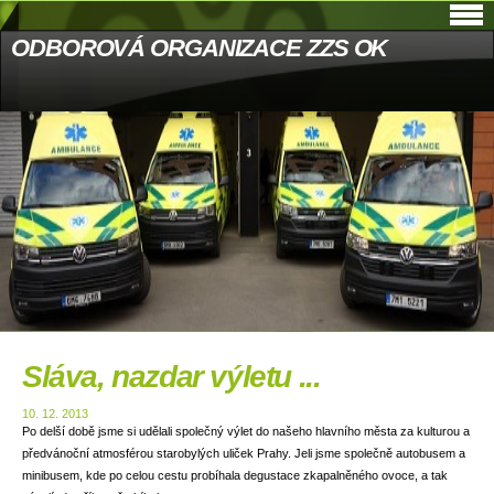
ODBOROVÁ ORGANIZACE ZZS OK
Sláva, nazdar výletu ...
10. 12. 2013
Po delší době jsme si udělali společný výlet do našeho hlavního města za kulturou a
předvánoční atmosférou starobylých uliček Prahy. Jeli jsme společně autobusem a
minibusem, kde po celou cestu probíhala degustace zkapalněného ovoce, a tak