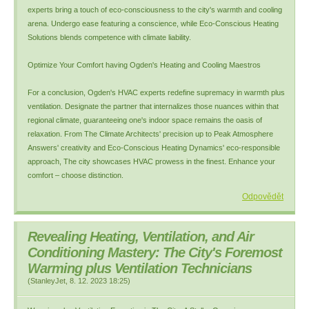
experts bring a touch of eco-consciousness to the city's warmth and cooling
arena. Undergo ease featuring a conscience, while Eco-Conscious Heating
Solutions blends competence with climate liability.
Optimize Your Comfort having Ogden's Heating and Cooling Maestros
For a conclusion, Ogden's HVAC experts redefine supremacy in warmth plus
ventilation. Designate the partner that internalizes those nuances within that
regional climate, guaranteeing one's indoor space remains the oasis of
relaxation. From The Climate Architects' precision up to Peak Atmosphere
Answers' creativity and Eco-Conscious Heating Dynamics' eco-responsible
approach, The city showcases HVAC prowess in the finest. Enhance your
comfort – choose distinction.
Odpovědět
Revealing Heating, Ventilation, and Air
Conditioning Mastery: The City's Foremost
Warming plus Ventilation Technicians
(
StanleyJet
,
8. 12. 2023
18:25
)