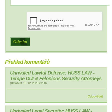
Přehled komentářů
Unrivaled Lawful Defense: HUSS LAW -
Tempe DUI & Felonious Security Attorneys
(
Davidvot
,
15. 12. 2023
23:30
)
Odpovědět
Unrivaled Legal Security: HUSS LAW -