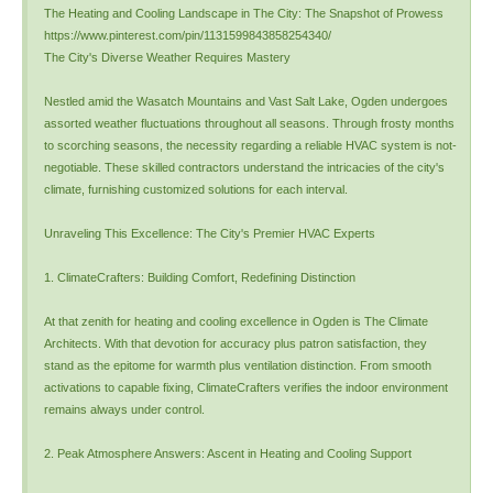
The Heating and Cooling Landscape in The City: The Snapshot of Prowess
https://www.pinterest.com/pin/1131599843858254340/
The City's Diverse Weather Requires Mastery
Nestled amid the Wasatch Mountains and Vast Salt Lake, Ogden undergoes
assorted weather fluctuations throughout all seasons. Through frosty months
to scorching seasons, the necessity regarding a reliable HVAC system is not-
negotiable. These skilled contractors understand the intricacies of the city's
climate, furnishing customized solutions for each interval.
Unraveling This Excellence: The City's Premier HVAC Experts
1. ClimateCrafters: Building Comfort, Redefining Distinction
At that zenith for heating and cooling excellence in Ogden is The Climate
Architects. With that devotion for accuracy plus patron satisfaction, they
stand as the epitome for warmth plus ventilation distinction. From smooth
activations to capable fixing, ClimateCrafters verifies the indoor environment
remains always under control.
2. Peak Atmosphere Answers: Ascent in Heating and Cooling Support