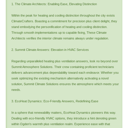
1. The Climate Architects: Enabling Ease, Elevating Distinction
Within the peak for heating and cooling distinction throughout the city exists
ClimateCrafters. Boasting a commitment for precision plus client delight, they
stand embodying the personification of heating and cooling distinction.
Through smooth implementations up to capable fixing, These Climate
Architects verifies the interior climate remains always under regulation.
2. Summit Climate Answers: Elevation in HVAC Services
Regarding unparalleled heating plus ventilation answers, look no beyond over
Summit Atmosphere Solutions. Their crew containing proficient technicians
delivers advancement plus dependability toward each endeavor. Whether you
seek optimizing the existing mechanism alternatively activating a novel
solution, Summit Climate Solutions ensures the atmosphere which meets your
needs.
3. EcoHeat Dynamics: Eco-Friendly Answers, Redefining Ease
In a sphere that renewability matters, EcoHeat Dynamics pioneers this way.
Dealing with eco-friendly HVAC options, they introduce a hint denoting green
within Ogden's warmth plus ventilation realm. Experience ease with that