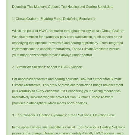
Decoding This Mastery: Ogden's Top Heating and Cooling Specialists
1. ClimateCrafters: Enabling Ease, Redefining Excellence
Within the peak of HVAC distinction throughout the city exists ClimateCrafters.
With that devotion for exactness plus client satisfaction, such experts stand
embodying that epitome for warmth and cooling supremacy. From integrated
implementations to capable restorations, These Climate Architects verifies
your indoor environment remains always under control.
2. Summit Air Solutions: Ascent in HVAC Support
For unparalleled warmth and cooling solutions, look not further than Summit
Climate Alternatives. This crew of proficient technicians brings advancement
plus reliability to every endeavor. If it's enhancing your existing mechanism
alternatively implementing the novel solution, Summit Climate Answers
promises a atmosphere which meets one's choices.
3. Eco-Conscious Heating Dynamics: Green Solutions, Elevating Ease
In the sphere where sustainability is crucial, Eco-Conscious Heating Solutions
pioneers this charge. Dealing in environmentally-friendly HVAC options, such