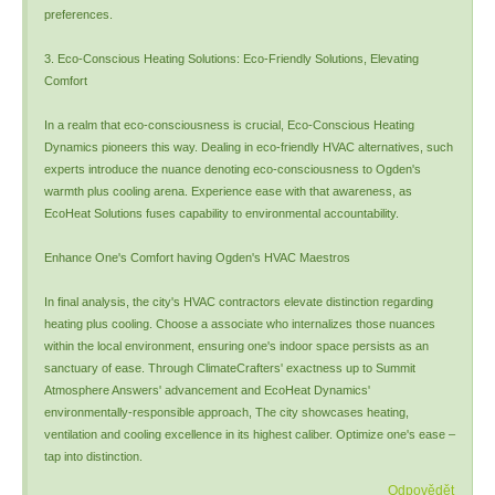
preferences.
3. Eco-Conscious Heating Solutions: Eco-Friendly Solutions, Elevating
Comfort
In a realm that eco-consciousness is crucial, Eco-Conscious Heating
Dynamics pioneers this way. Dealing in eco-friendly HVAC alternatives, such
experts introduce the nuance denoting eco-consciousness to Ogden's
warmth plus cooling arena. Experience ease with that awareness, as
EcoHeat Solutions fuses capability to environmental accountability.
Enhance One's Comfort having Ogden's HVAC Maestros
In final analysis, the city's HVAC contractors elevate distinction regarding
heating plus cooling. Choose a associate who internalizes those nuances
within the local environment, ensuring one's indoor space persists as an
sanctuary of ease. Through ClimateCrafters' exactness up to Summit
Atmosphere Answers' advancement and EcoHeat Dynamics'
environmentally-responsible approach, The city showcases heating,
ventilation and cooling excellence in its highest caliber. Optimize one's ease –
tap into distinction.
Odpovědět