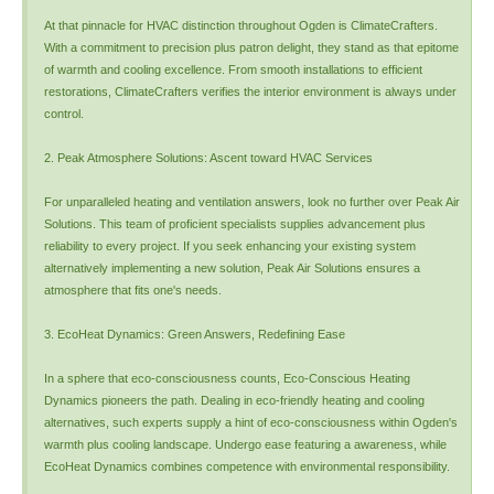
At that pinnacle for HVAC distinction throughout Ogden is ClimateCrafters.
With a commitment to precision plus patron delight, they stand as that epitome
of warmth and cooling excellence. From smooth installations to efficient
restorations, ClimateCrafters verifies the interior environment is always under
control.
2. Peak Atmosphere Solutions: Ascent toward HVAC Services
For unparalleled heating and ventilation answers, look no further over Peak Air
Solutions. This team of proficient specialists supplies advancement plus
reliability to every project. If you seek enhancing your existing system
alternatively implementing a new solution, Peak Air Solutions ensures a
atmosphere that fits one's needs.
3. EcoHeat Dynamics: Green Answers, Redefining Ease
In a sphere that eco-consciousness counts, Eco-Conscious Heating
Dynamics pioneers the path. Dealing in eco-friendly heating and cooling
alternatives, such experts supply a hint of eco-consciousness within Ogden's
warmth plus cooling landscape. Undergo ease featuring a awareness, while
EcoHeat Dynamics combines competence with environmental responsibility.