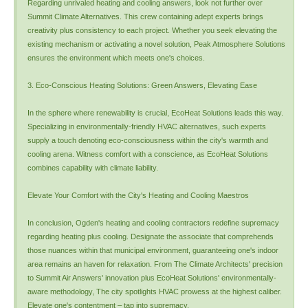
Regarding unrivaled heating and cooling answers, look not further over
Summit Climate Alternatives. This crew containing adept experts brings
creativity plus consistency to each project. Whether you seek elevating the
existing mechanism or activating a novel solution, Peak Atmosphere Solutions
ensures the environment which meets one's choices.
3. Eco-Conscious Heating Solutions: Green Answers, Elevating Ease
In the sphere where renewability is crucial, EcoHeat Solutions leads this way.
Specializing in environmentally-friendly HVAC alternatives, such experts
supply a touch denoting eco-consciousness within the city's warmth and
cooling arena. Witness comfort with a conscience, as EcoHeat Solutions
combines capability with climate liability.
Elevate Your Comfort with the City's Heating and Cooling Maestros
In conclusion, Ogden's heating and cooling contractors redefine supremacy
regarding heating plus cooling. Designate the associate that comprehends
those nuances within that municipal environment, guaranteeing one's indoor
area remains an haven for relaxation. From The Climate Architects' precision
to Summit Air Answers' innovation plus EcoHeat Solutions' environmentally-
aware methodology, The city spotlights HVAC prowess at the highest caliber.
Elevate one's contentment – tap into supremacy.