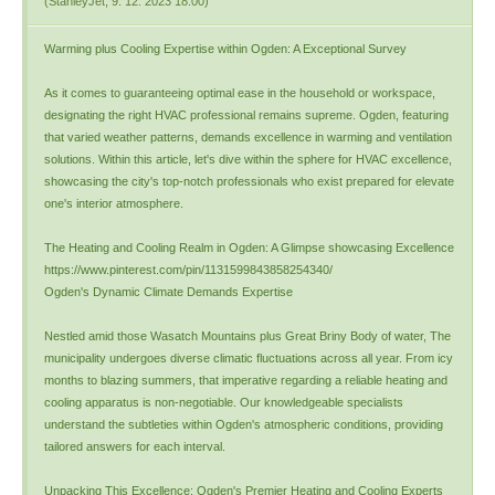
(
StanleyJet
,
9. 12. 2023
18:00
)
Warming plus Cooling Expertise within Ogden: A Exceptional Survey
As it comes to guaranteeing optimal ease in the household or workspace,
designating the right HVAC professional remains supreme. Ogden, featuring
that varied weather patterns, demands excellence in warming and ventilation
solutions. Within this article, let's dive within the sphere for HVAC excellence,
showcasing the city's top-notch professionals who exist prepared for elevate
one's interior atmosphere.
The Heating and Cooling Realm in Ogden: A Glimpse showcasing Excellence
https://www.pinterest.com/pin/1131599843858254340/
Ogden's Dynamic Climate Demands Expertise
Nestled amid those Wasatch Mountains plus Great Briny Body of water, The
municipality undergoes diverse climatic fluctuations across all year. From icy
months to blazing summers, that imperative regarding a reliable heating and
cooling apparatus is non-negotiable. Our knowledgeable specialists
understand the subtleties within Ogden's atmospheric conditions, providing
tailored answers for each interval.
Unpacking This Excellence: Ogden's Premier Heating and Cooling Experts