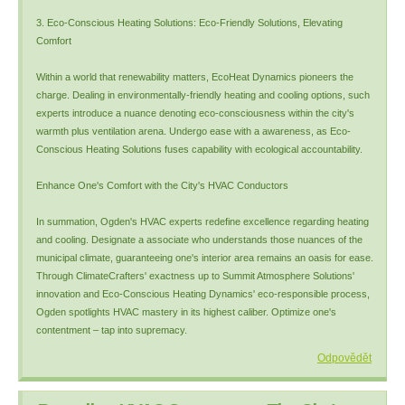
3. Eco-Conscious Heating Solutions: Eco-Friendly Solutions, Elevating
Comfort
Within a world that renewability matters, EcoHeat Dynamics pioneers the
charge. Dealing in environmentally-friendly heating and cooling options, such
experts introduce a nuance denoting eco-consciousness within the city's
warmth plus ventilation arena. Undergo ease with a awareness, as Eco-
Conscious Heating Solutions fuses capability with ecological accountability.
Enhance One's Comfort with the City's HVAC Conductors
In summation, Ogden's HVAC experts redefine excellence regarding heating
and cooling. Designate a associate who understands those nuances of the
municipal climate, guaranteeing one's interior area remains an oasis for ease.
Through ClimateCrafters' exactness up to Summit Atmosphere Solutions'
innovation and Eco-Conscious Heating Dynamics' eco-responsible process,
Ogden spotlights HVAC mastery in its highest caliber. Optimize one's
contentment – tap into supremacy.
Odpovědět