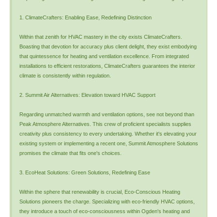
1. ClimateCrafters: Enabling Ease, Redefining Distinction
Within that zenith for HVAC mastery in the city exists ClimateCrafters.
Boasting that devotion for accuracy plus client delight, they exist embodying
that quintessence for heating and ventilation excellence. From integrated
installations to efficient restorations, ClimateCrafters guarantees the interior
climate is consistently within regulation.
2. Summit Air Alternatives: Elevation toward HVAC Support
Regarding unmatched warmth and ventilation options, see not beyond than
Peak Atmosphere Alternatives. This crew of proficient specialists supplies
creativity plus consistency to every undertaking. Whether it's elevating your
existing system or implementing a recent one, Summit Atmosphere Solutions
promises the climate that fits one's choices.
3. EcoHeat Solutions: Green Solutions, Redefining Ease
Within the sphere that renewability is crucial, Eco-Conscious Heating
Solutions pioneers the charge. Specializing with eco-friendly HVAC options,
they introduce a touch of eco-consciousness within Ogden's heating and