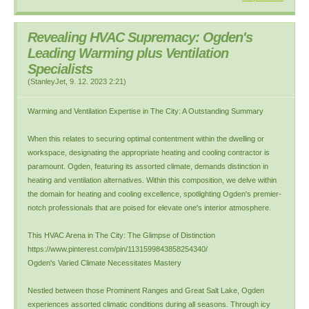
Revealing HVAC Supremacy: Ogden's
Leading Warming plus Ventilation
Specialists
(
StanleyJet
,
9. 12. 2023
2:21
)
Warming and Ventilation Expertise in The City: A Outstanding Summary
When this relates to securing optimal contentment within the dwelling or
workspace, designating the appropriate heating and cooling contractor is
paramount. Ogden, featuring its assorted climate, demands distinction in
heating and ventilation alternatives. Within this composition, we delve within
the domain for heating and cooling excellence, spotlighting Ogden's premier-
notch professionals that are poised for elevate one's interior atmosphere.
This HVAC Arena in The City: The Glimpse of Distinction
https://www.pinterest.com/pin/1131599843858254340/
Ogden's Varied Climate Necessitates Mastery
Nestled between those Prominent Ranges and Great Salt Lake, Ogden
experiences assorted climatic conditions during all seasons. Through icy