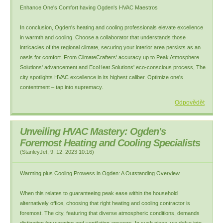
Enhance One's Comfort having Ogden's HVAC Maestros
In conclusion, Ogden's heating and cooling professionals elevate excellence
in warmth and cooling. Choose a collaborator that understands those
intricacies of the regional climate, securing your interior area persists as an
oasis for comfort. From ClimateCrafters' accuracy up to Peak Atmosphere
Solutions' advancement and EcoHeat Solutions' eco-conscious process, The
city spotlights HVAC excellence in its highest caliber. Optimize one's
contentment – tap into supremacy.
Odpovědět
Unveiling HVAC Mastery: Ogden's
Foremost Heating and Cooling Specialists
(
StanleyJet
,
9. 12. 2023
10:16
)
Warming plus Cooling Prowess in Ogden: A Outstanding Overview
When this relates to guaranteeing peak ease within the household
alternatively office, choosing that right heating and cooling contractor is
foremost. The city, featuring that diverse atmospheric conditions, demands