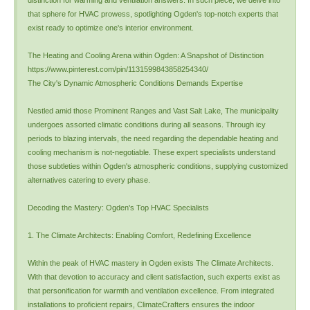
distinction for warming and ventilation answers. In such piece, we delve into
that sphere for HVAC prowess, spotlighting Ogden's top-notch experts that
exist ready to optimize one's interior environment.
The Heating and Cooling Arena within Ogden: A Snapshot of Distinction
https://www.pinterest.com/pin/1131599843858254340/
The City's Dynamic Atmospheric Conditions Demands Expertise
Nestled amid those Prominent Ranges and Vast Salt Lake, The municipality
undergoes assorted climatic conditions during all seasons. Through icy
periods to blazing intervals, the need regarding the dependable heating and
cooling mechanism is not-negotiable. These expert specialists understand
those subtleties within Ogden's atmospheric conditions, supplying customized
alternatives catering to every phase.
Decoding the Mastery: Ogden's Top HVAC Specialists
1. The Climate Architects: Enabling Comfort, Redefining Excellence
Within the peak of HVAC mastery in Ogden exists The Climate Architects.
With that devotion to accuracy and client satisfaction, such experts exist as
that personification for warmth and ventilation excellence. From integrated
installations to proficient repairs, ClimateCrafters ensures the indoor