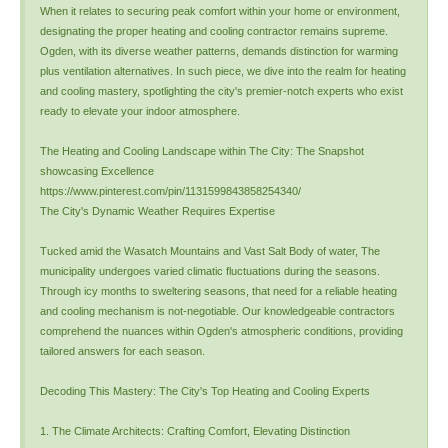
When it relates to securing peak comfort within your home or environment,
designating the proper heating and cooling contractor remains supreme.
Ogden, with its diverse weather patterns, demands distinction for warming
plus ventilation alternatives. In such piece, we dive into the realm for heating
and cooling mastery, spotlighting the city's premier-notch experts who exist
ready to elevate your indoor atmosphere.
The Heating and Cooling Landscape within The City: The Snapshot
showcasing Excellence
https://www.pinterest.com/pin/1131599843858254340/
The City's Dynamic Weather Requires Expertise
Tucked amid the Wasatch Mountains and Vast Salt Body of water, The
municipality undergoes varied climatic fluctuations during the seasons.
Through icy months to sweltering seasons, that need for a reliable heating
and cooling mechanism is not-negotiable. Our knowledgeable contractors
comprehend the nuances within Ogden's atmospheric conditions, providing
tailored answers for each season.
Decoding This Mastery: The City's Top Heating and Cooling Experts
1. The Climate Architects: Crafting Comfort, Elevating Distinction