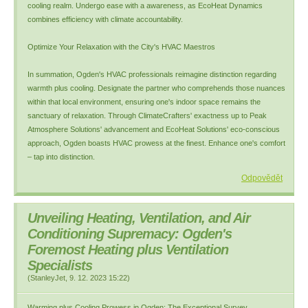
cooling realm. Undergo ease with a awareness, as EcoHeat Dynamics
combines efficiency with climate accountability.
Optimize Your Relaxation with the City's HVAC Maestros
In summation, Ogden's HVAC professionals reimagine distinction regarding
warmth plus cooling. Designate the partner who comprehends those nuances
within that local environment, ensuring one's indoor space remains the
sanctuary of relaxation. Through ClimateCrafters' exactness up to Peak
Atmosphere Solutions' advancement and EcoHeat Solutions' eco-conscious
approach, Ogden boasts HVAC prowess at the finest. Enhance one's comfort
– tap into distinction.
Odpovědět
Unveiling Heating, Ventilation, and Air
Conditioning Supremacy: Ogden's
Foremost Heating plus Ventilation
Specialists
(
StanleyJet
,
9. 12. 2023
15:22
)
Warming plus Cooling Prowess in Ogden: The Exceptional Survey