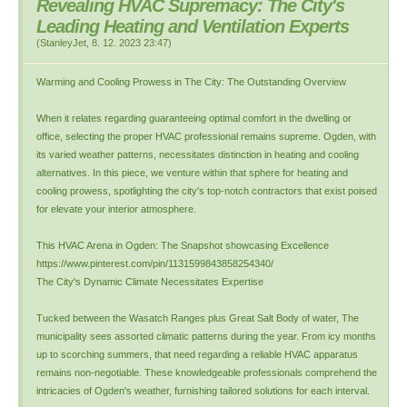
Revealing HVAC Supremacy: The City's
Leading Heating and Ventilation Experts
(
StanleyJet
,
8. 12. 2023
23:47
)
Warming and Cooling Prowess in The City: The Outstanding Overview
When it relates regarding guaranteeing optimal comfort in the dwelling or
office, selecting the proper HVAC professional remains supreme. Ogden, with
its varied weather patterns, necessitates distinction in heating and cooling
alternatives. In this piece, we venture within that sphere for heating and
cooling prowess, spotlighting the city's top-notch contractors that exist poised
for elevate your interior atmosphere.
This HVAC Arena in Ogden: The Snapshot showcasing Excellence
https://www.pinterest.com/pin/1131599843858254340/
The City's Dynamic Climate Necessitates Expertise
Tucked between the Wasatch Ranges plus Great Salt Body of water, The
municipality sees assorted climatic patterns during the year. From icy months
up to scorching summers, that need regarding a reliable HVAC apparatus
remains non-negotiable. These knowledgeable professionals comprehend the
intricacies of Ogden's weather, furnishing tailored solutions for each interval.