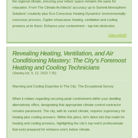
the regional climate, ensuring your indoor space remains the oasis for
relaxation. From The Climate Architects' accuracy up to Summit Atmosphere
Solutions' creativity plus Eco-Conscious Heating Dynamics' environmentally-
conscious process, Ogden showcases heating, ventilation and cooling
prowess at its finest. Enhance your contentment – tap into distinction.
Odpovědět
Revealing Heating, Ventilation, and Air
Conditioning Mastery: The City's Foremost
Heating and Cooling Technicians
(
StanleyJet
,
9. 12. 2023
7:35
)
Warming and Cooling Expertise in The City: The Exceptional Survey
When it relates regarding securing peak contentment within your dwelling
alternatively office, designating that appropriate climate control contractor
remains paramount. The city, with its varied climate, requires supremacy for
heating plus cooling answers. Within this piece, let's delve into that realm for
heating and cooling prowess, highlighting the city's top-notch professionals
that exist prepared for enhance one's indoor climate.